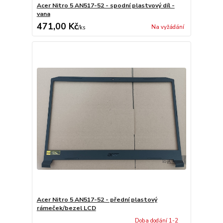
Acer Nitro 5 AN517-52 - spodní plastvový díl -
vana
471,00 Kč
Na vyžádání
/
ks
Acer Nitro 5 AN517-52 - přední plastový
rámeček/bezel LCD
Doba dodání 1-2