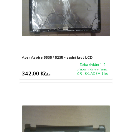
Acer Aspire 5535 / 5235 - zadní kryt LCD
Doba dodání 1-2
pracovní dny v rámci
342,00 Kč
ČR , SKLADEM 1 ks
/
ks