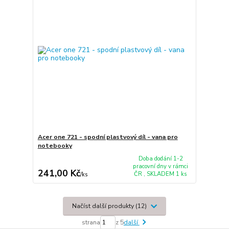
Acer one 721 - spodní plastvový díl - vana pro
notebooky
Doba dodání 1-2
pracovní dny v rámci
241,00 Kč
ČR , SKLADEM 1 ks
/
ks
Načíst další produkty (12)
strana
z 5
další