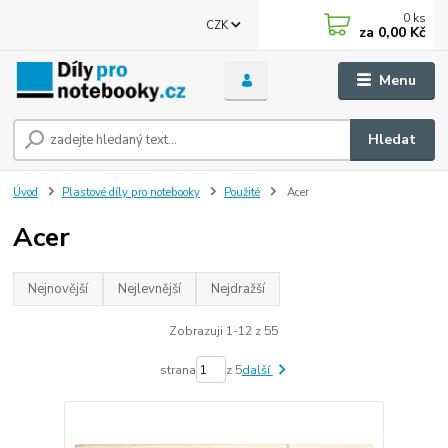
0
ks
CZK
za
0,00 Kč
Menu
Hledat
Úvod
Plastové díly pro notebooky
Použité
Acer
Acer
Nejnovější
Nejlevnější
Nejdražší
Zobrazuji 1-12 z 55
strana
z 5
další