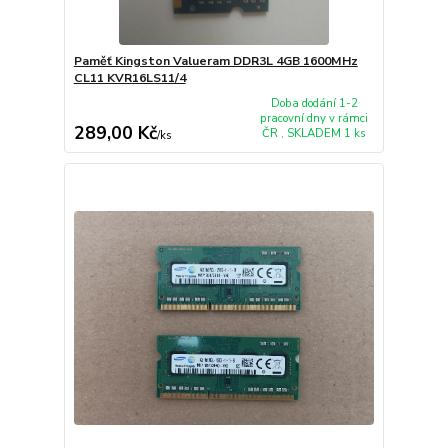
Paměť Kingston Valueram DDR3L 4GB 1600MHz
CL11 KVR16LS11/4
Doba dodání 1-2
pracovní dny v rámci
289,00 Kč
ČR , SKLADEM 1 ks
/
ks