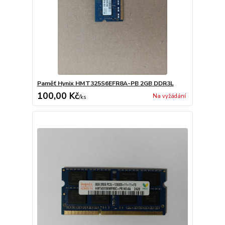
Paměť Hynix HMT325S6EFR8A-PB 2GB DDR3L
100,00 Kč
Na vyžádání
/
ks