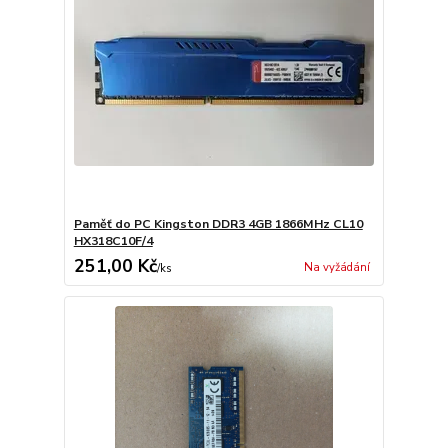
Paměť do PC Kingston DDR3 4GB 1866MHz CL10
HX318C10F/4
251,00 Kč
Na vyžádání
/
ks