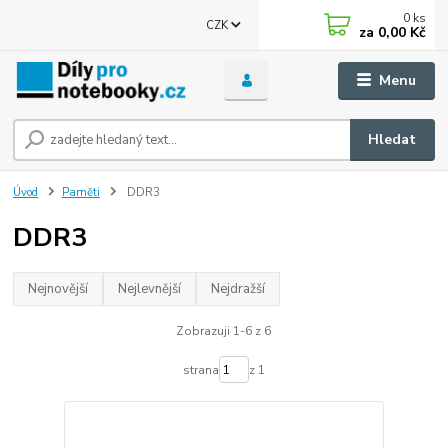
0
ks
CZK
za
0,00 Kč
Menu
Hledat
Úvod
Paměti
DDR3
DDR3
Nejnovější
Nejlevnější
Nejdražší
Zobrazuji 1-6 z 6
strana
z 1