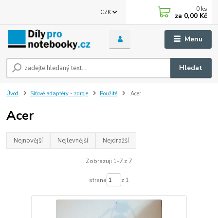
0
ks
CZK
za
0,00 Kč
Menu
Hledat
Úvod
Síťové adaptéry - zdroje
Použité
Acer
Acer
Nejnovější
Nejlevnější
Nejdražší
Zobrazuji 1-7 z 7
strana
z 1