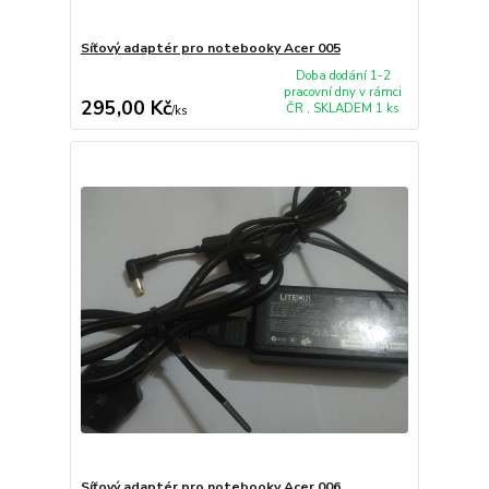
Síťový adaptér pro notebooky Acer 005
Doba dodání 1-2
pracovní dny v rámci
295,00 Kč
ČR , SKLADEM 1 ks
/
ks
Síťový adaptér pro notebooky Acer 006