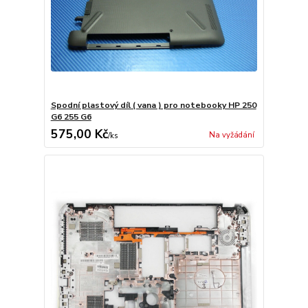
Spodní plastový díl ( vana ) pro notebooky HP 250
G6 255 G6
575,00 Kč
Na vyžádání
/
ks