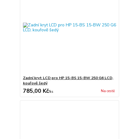
Zadní kryt LCD pro HP 15-BS 15-BW 250 G6 LCD,
kouřově šedý
785,00 Kč
Na cestě
/
ks