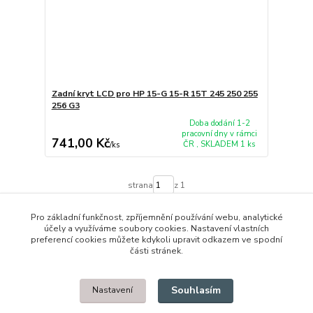
Zadní kryt LCD pro HP 15-G 15-R 15T 245 250 255
256 G3
Doba dodání 1-2
pracovní dny v rámci
741,00 Kč
ČR , SKLADEM 1 ks
/
ks
strana
z 1
Pro základní funkčnost, zpříjemnění používání webu, analytické
účely a využíváme soubory cookies. Nastavení vlastních
preferencí cookies můžete kdykoli upravit odkazem ve spodní
části stránek.
© 2014 - 2025 Díly pro notebooky
Souhlasím
Nastavení
Upravit sběr cookies.