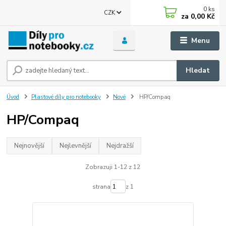
0
ks
CZK
za
0,00 Kč
Menu
Hledat
Úvod
Plastové díly pro notebooky
Nové
HP/Compaq
HP/Compaq
Nejnovější
Nejlevnější
Nejdražší
Zobrazuji 1-12 z 12
strana
z 1