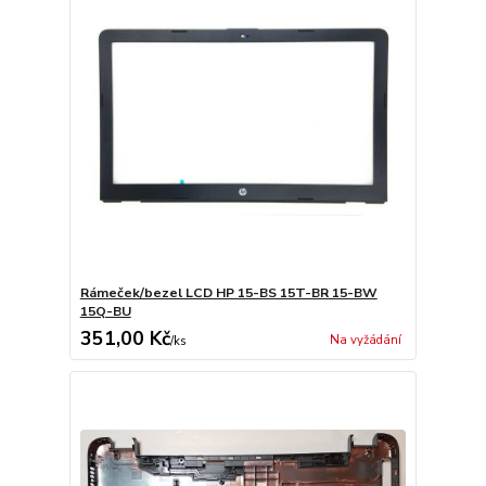
Rámeček/bezel LCD HP 15-BS 15T-BR 15-BW
15Q-BU
351,00 Kč
Na vyžádání
/
ks