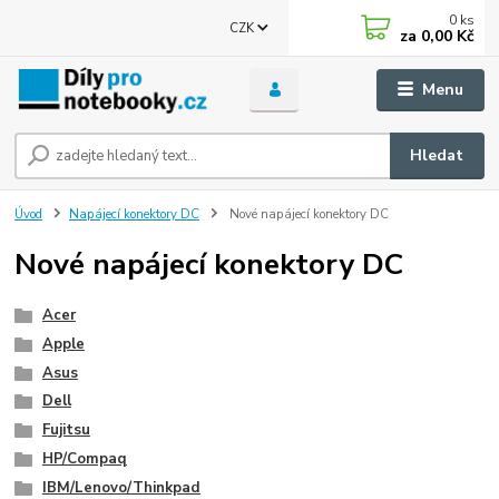
0
ks
CZK
za
0,00 Kč
Menu
Hledat
Úvod
Napájecí konektory DC
Nové napájecí konektory DC
Nové napájecí konektory DC
Acer
Apple
Asus
Dell
Fujitsu
HP/Compaq
IBM/Lenovo/Thinkpad