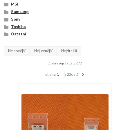
MSI
Samsung
Sony
Toshiba
Ostatní
Nejnovější
Nejlevnější
Nejdražší
Zobrazuji 1-12 z 272
strana
z 23
další