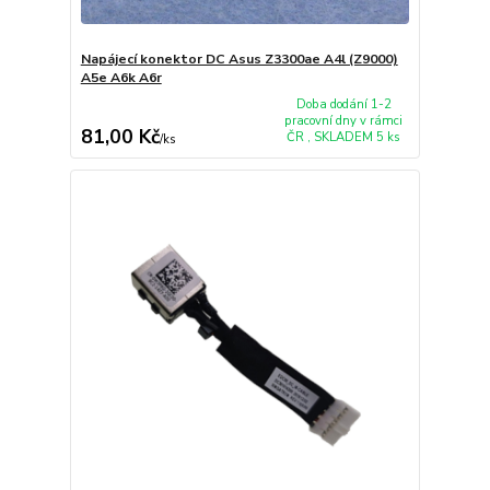
Napájecí konektor DC Asus Z3300ae A4l (Z9000)
A5e A6k A6r
Doba dodání 1-2
pracovní dny v rámci
81,00 Kč
ČR , SKLADEM 5 ks
/
ks