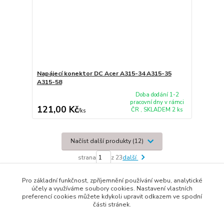
Napájecí konektor DC Acer A315-34 A315-35
A315-58
Doba dodání 1-2
pracovní dny v rámci
121,00 Kč
ČR , SKLADEM 2 ks
/
ks
Načíst další produkty (12)
strana
z 23
další
Pro základní funkčnost, zpříjemnění používání webu, analytické
účely a využíváme soubory cookies. Nastavení vlastních
preferencí cookies můžete kdykoli upravit odkazem ve spodní
části stránek.
© 2014 - 2025 Díly pro notebooky