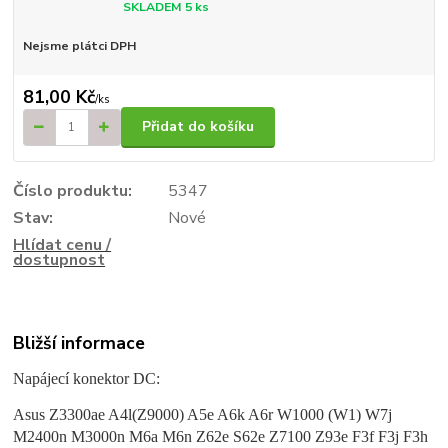
SKLADEM 5 ks
Nejsme plátci DPH
81,00 Kč
/
ks
Přidat do košíku
Číslo produktu:
5347
Stav:
Nové
Hlídat cenu /
dostupnost
Bližší informace
Napájecí konektor DC:
Asus Z3300ae A4l(Z9000) A5e A6k A6r W1000 (W1) W7j
M2400n M3000n M6a M6n Z62e S62e Z7100 Z93e F3f F3j F3h