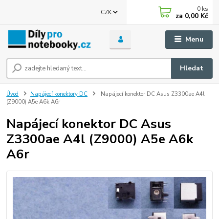
0
ks
CZK
za
0,00 Kč
Menu
Hledat
Úvod
Napájecí konektory DC
Napájecí konektor DC Asus Z3300ae A4l
(Z9000) A5e A6k A6r
Napájecí konektor DC Asus
Z3300ae A4l (Z9000) A5e A6k
A6r