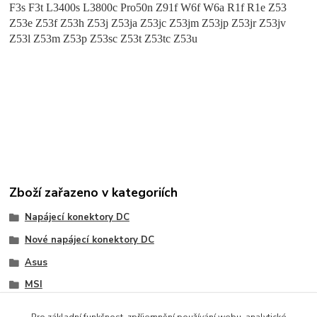
F3s F3t L3400s L3800c Pro50n Z91f W6f W6a R1f R1e Z53
Z53e Z53f Z53h Z53j Z53ja Z53jc Z53jm Z53jp Z53jr Z53jv
Z53l Z53m Z53p Z53sc Z53t Z53tc Z53u
Zboží zařazeno v kategoriích
Napájecí konektory DC
Nové napájecí konektory DC
Asus
MSI
Toshiba