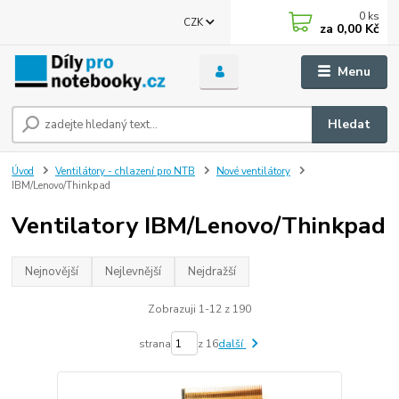
0
ks
CZK
za
0,00 Kč
Menu
Hledat
Úvod
Ventilátory - chlazení pro NTB
Nové ventilátory
IBM/Lenovo/Thinkpad
Ventilatory IBM/Lenovo/Thinkpad
Nejnovější
Nejlevnější
Nejdražší
Zobrazuji 1-12 z 190
strana
z 16
další