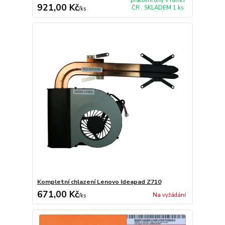
pracovní dny v rámci
921,00 Kč
ČR , SKLADEM 1 ks
/
ks
Kompletní chlazení Lenovo Ideapad Z710
671,00 Kč
Na vyžádání
/
ks