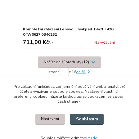
Kompletní chlazení Lenovo Thinkpad T420 T420i
04W0627 0B46252
711,00 Kč
Na vyžádání
/
ks
Načíst další produkty (12)
strana
z 16
další
Pro základní funkčnost, zpříjemnění používání webu, analytické
účely a využíváme soubory cookies. Nastavení vlastních
preferencí cookies můžete kdykoli upravit odkazem ve spodní
části stránek.
© 2014 - 2025 Díly pro notebooky
Souhlasím
Nastavení
Upravit sběr cookies.
Souhlas můžete odmítnout
zde
.