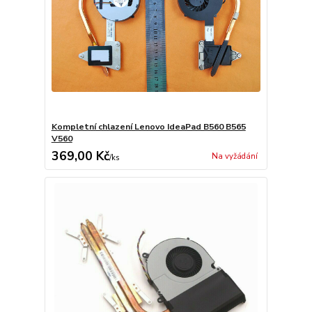
Kompletní chlazení Lenovo IdeaPad B560 B565
V560
369,00 Kč
Na vyžádání
/
ks