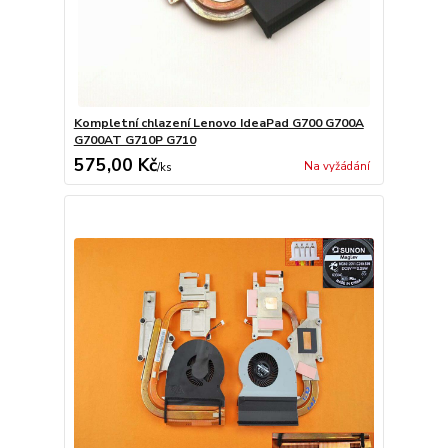
Kompletní chlazení Lenovo IdeaPad G700 G700A
G700AT G710P G710
575,00 Kč
Na vyžádání
/
ks