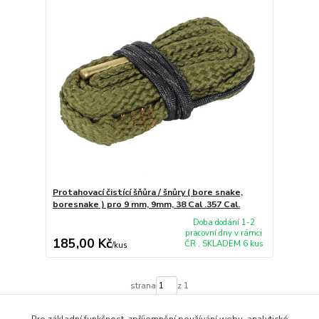
Protahovací čistící šňůra / šnůry ( bore snake,
boresnake ) pro 9 mm, 9mm, 38 Cal .357 Cal.
Doba dodání 1-2
pracovní dny v rámci
185,00 Kč
ČR , SKLADEM 6 kus
/
kus
strana
z 1