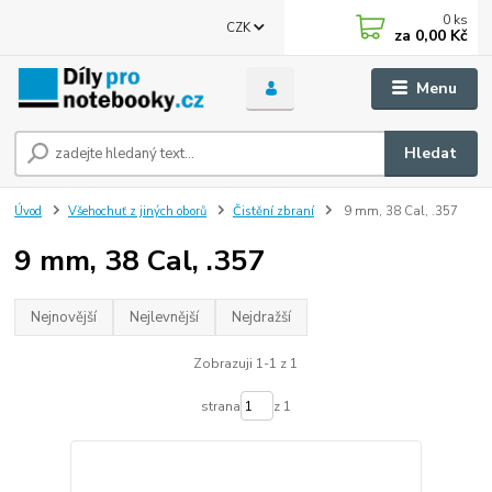
0
ks
CZK
za
0,00 Kč
Menu
Hledat
Úvod
Všehochuť z jiných oborů
Čistění zbraní
9 mm, 38 Cal, .357
9 mm, 38 Cal, .357
Nejnovější
Nejlevnější
Nejdražší
Zobrazuji 1-1 z 1
strana
z 1