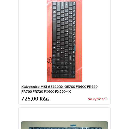
Klávesnice MSI GE620DX GE700 FR600 FR620
FR700 FR720 FX600 FX600MX
725,00 Kč
Na vyžádání
/
ks