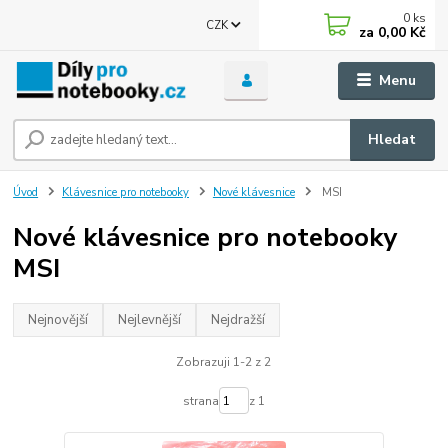
0
ks
CZK
za
0,00 Kč
Menu
Hledat
Úvod
Klávesnice pro notebooky
Nové klávesnice
MSI
Nové klávesnice pro notebooky
MSI
Nejnovější
Nejlevnější
Nejdražší
Zobrazuji 1-2 z 2
strana
z 1