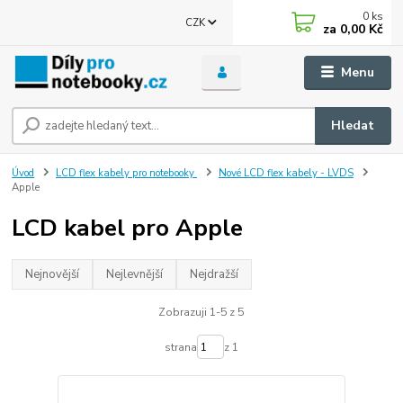
0
ks
CZK
za
0,00 Kč
Menu
Hledat
Úvod
LCD flex kabely pro notebooky
Nové LCD flex kabely - LVDS
Apple
LCD kabel pro Apple
Nejnovější
Nejlevnější
Nejdražší
Zobrazuji 1-5 z 5
strana
z 1