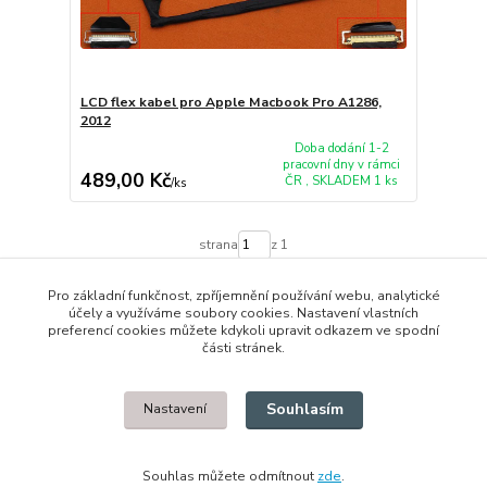
LCD flex kabel pro Apple Macbook Pro A1286,
2012
Doba dodání 1-2
pracovní dny v rámci
489,00 Kč
ČR , SKLADEM 1 ks
/
ks
strana
z 1
Pro základní funkčnost, zpříjemnění používání webu, analytické
účely a využíváme soubory cookies. Nastavení vlastních
preferencí cookies můžete kdykoli upravit odkazem ve spodní
části stránek.
© 2014 - 2025 Díly pro notebooky
Souhlasím
Nastavení
Upravit sběr cookies.
Souhlas můžete odmítnout
zde
.