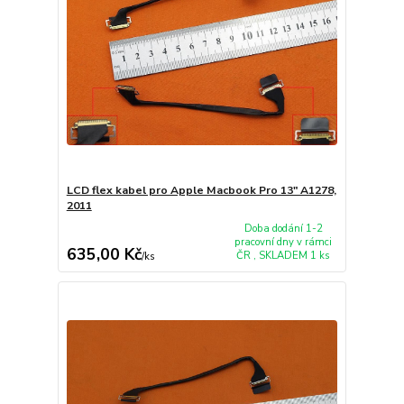
LCD flex kabel pro Apple Macbook Pro 13" A1278,
2011
Doba dodání 1-2
pracovní dny v rámci
635,00 Kč
ČR , SKLADEM 1 ks
/
ks