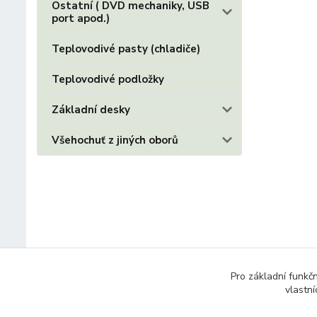
Ostatní ( DVD mechaniky, USB
port apod.)
Teplovodivé pasty (chladiče)
Teplovodivé podložky
Základní desky
Všehochuť z jiných oborů
Pro základní funkč
vlastní
© 2014 - 2025 Díly pro notebooky