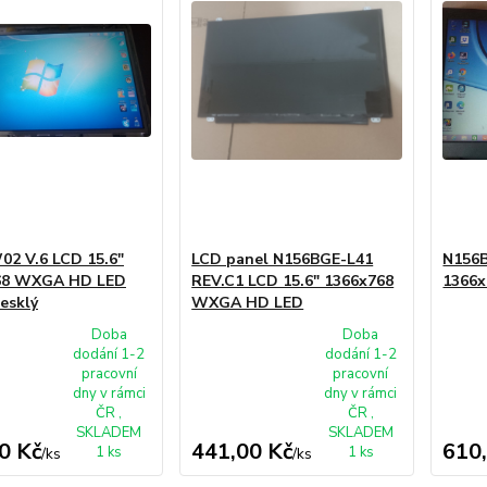
2 V.6 LCD 15.6"
LCD panel N156BGE-L41
N156B
68 WXGA HD LED
REV.C1 LCD 15.6" 1366x768
1366x
lesklý
WXGA HD LED
Doba
Doba
dodání 1-2
dodání 1-2
pracovní
pracovní
dny v rámci
dny v rámci
ČR ,
ČR ,
SKLADEM
SKLADEM
0 Kč
441,00 Kč
610
1 ks
1 ks
/
ks
/
ks