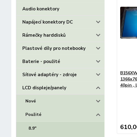
Audio konektory
Napájecí konektory DC
Rámečky harddisků
Plastové díly pro notebooky
Baterie - použité
B156XW0
Síťové adaptéry - zdroje
1366x7
40pin , 
LCD displeje/panely
Nové
Použité
610,0
8.9"