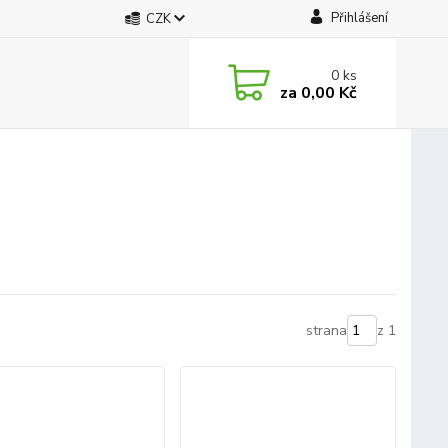
Přihlášení
CZK
0
ks
za
0,00 Kč
strana
z 1