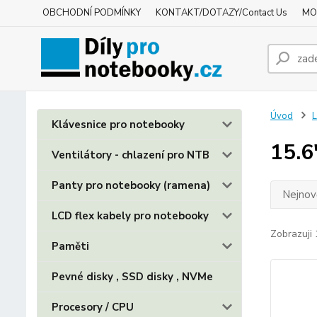
OBCHODNÍ PODMÍNKY
KONTAKT/DOTAZY/Contact Us
MO
Úvod
L
Klávesnice pro notebooky
15.6
Ventilátory - chlazení pro NTB
Panty pro notebooky (ramena)
Nejnově
LCD flex kabely pro notebooky
Zobrazuji 
Paměti
Pevné disky , SSD disky , NVMe
Procesory / CPU