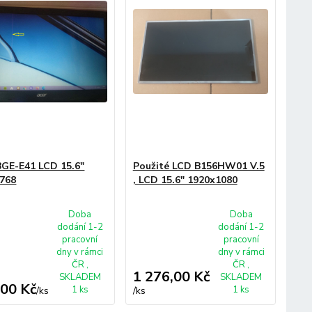
GE-E41 LCD 15.6"
Použité LCD B156HW01 V.5
768
, LCD 15.6" 1920x1080
Doba
Doba
dodání 1-2
dodání 1-2
pracovní
pracovní
dny v rámci
dny v rámci
ČR ,
ČR ,
1 276,00 Kč
SKLADEM
SKLADEM
,00 Kč
1 ks
1 ks
/
ks
/
ks