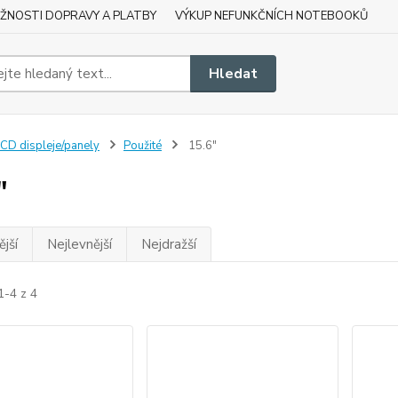
ŽNOSTI DOPRAVY A PLATBY
VÝKUP NEFUNKČNÍCH NOTEBOOKŮ
Hledat
CD displeje/panely
Použité
15.6"
"
jší
Nejlevnější
Nejdražší
1-4 z 4