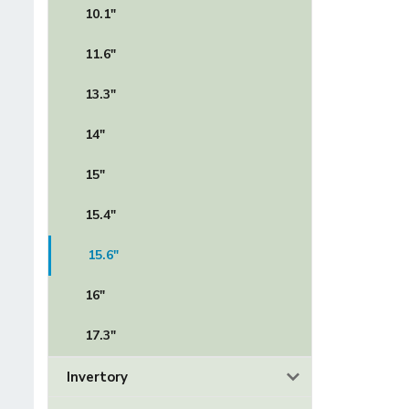
10.1"
11.6"
13.3"
14"
15"
15.4"
15.6"
16"
17.3"
Invertory