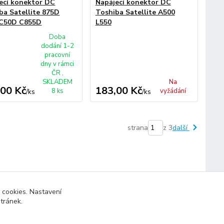
ecí konektor DC
Napájecí konektor DC
ba Satellite 875D
Toshiba Satellite A500
 C50D C855D
L550
Doba
dodání 1-2
pracovní
dny v rámci
ČR ,
SKLADEM
Na
,00 Kč
183,00 Kč
8 ks
vyžádání
/
ks
/
ks
strana
z 3
další
 cookies. Nastavení
stránek.