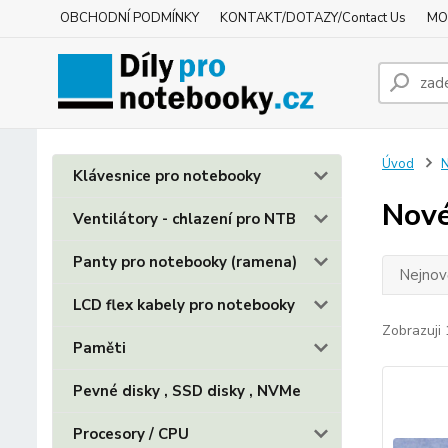
OBCHODNÍ PODMÍNKY
KONTAKT/DOTAZY/Contact Us
MO
Úvod
N
Klávesnice pro notebooky
Nové
Ventilátory - chlazení pro NTB
Panty pro notebooky (ramena)
Nejnově
LCD flex kabely pro notebooky
Zobrazuji 
Paměti
Pevné disky , SSD disky , NVMe
Procesory / CPU