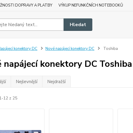
ŽNOSTI DOPRAVY A PLATBY
VÝKUP NEFUNKČNÍCH NOTEBOOKŮ
Hledat
apájecí konektory DC
Nové napájecí konektory DC
Toshiba
 napájecí konektory DC Toshiba
jší
Nejlevnější
Nejdražší
1-12 z 25