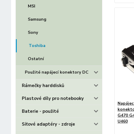
MSI
Samsung
Sony
Toshiba
Ostatní
Použité napájecí konektory DC
Rámečky harddisků
Plastové díly pro notebooky
Napájec
konekto
Baterie - použité
G470 G4
U460
Síťové adaptéry - zdroje