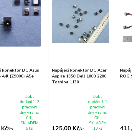
í konektor DC Asus
Napájecí konektor DC Acer
Napáj
 A4l (Z9000) A5e
Aspire 1350 Dell 1000 2200
ROG 
Toshiba 1130
Doba
Doba
dodání 1-2
dodání 1-2
pracovní
pracovní
dny v rámci
dny v rámci
ČR ,
ČR ,
SKLADEM
SKLADEM
 Kč
125,00 Kč
411
5 ks
10 ks
/
ks
/
ks