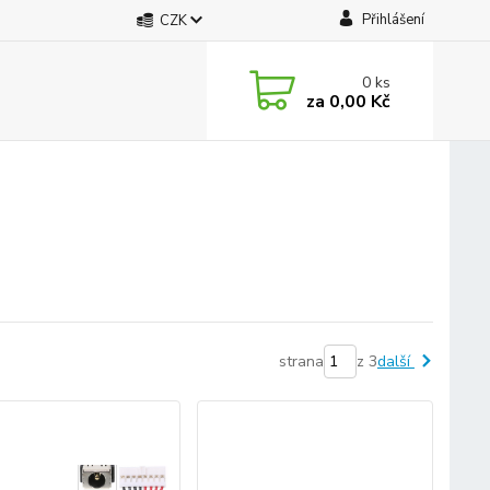
Přihlášení
CZK
0
ks
za
0,00 Kč
strana
z 3
další