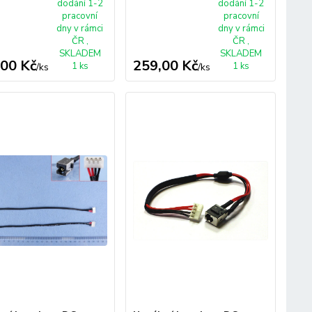
dodání 1-2
dodání 1-2
pracovní
pracovní
dny v rámci
dny v rámci
ČR ,
ČR ,
SKLADEM
SKLADEM
,00 Kč
259,00 Kč
1 ks
1 ks
/
ks
/
ks