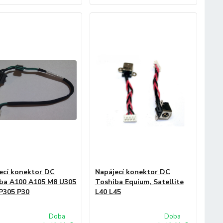
ecí konektor DC
Napájecí konektor DC
ba A100 A105 M8 U305
Toshiba Equium, Satellite
P305 P30
L40 L45
Doba
Doba