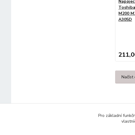
Napájec
Toshiba
M200 M
A305D
211,0
Načíst 
Pro základní funkč
vlastní
© 2014 - 2025 Díly pro notebooky