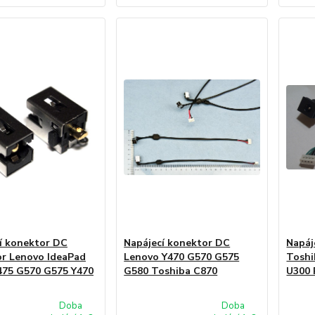
í konektor DC
Napájecí konektor DC
Napáj
r Lenovo IdeaPad
Lenovo Y470 G570 G575
Toshi
75 G570 G575 Y470
G580 Toshiba C870
U300 
Doba
Doba