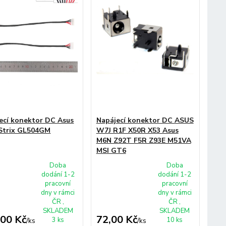
ecí konektor DC Asus
Napájecí konektor DC ASUS
Strix GL504GM
W7J R1F X50R X53 Asus
M6N Z92T F5R Z93E M51VA
MSI GT6
Doba
Doba
dodání 1-2
dodání 1-2
pracovní
pracovní
dny v rámci
dny v rámci
ČR ,
ČR ,
SKLADEM
SKLADEM
,00 Kč
72,00 Kč
3 ks
10 ks
/
ks
/
ks