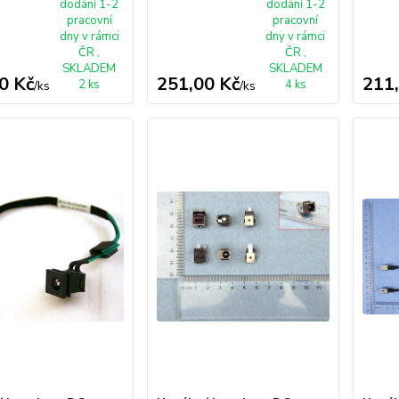
dodání 1-2
dodání 1-2
pracovní
pracovní
dny v rámci
dny v rámci
ČR ,
ČR ,
SKLADEM
SKLADEM
0 Kč
251,00 Kč
211
2 ks
4 ks
/
ks
/
ks