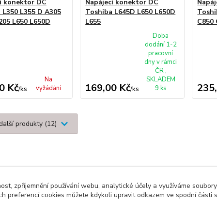
í konektor DC
Napájecí konektor DC
Napáj
 L350 L355 D A305
Toshiba L645D L650 L650D
Toshi
205 L650 L650D
L655
C850
Doba
dodání 1-2
pracovní
dny v rámci
ČR ,
Na
SKLADEM
0 Kč
169,00 Kč
235
vyžádání
9 ks
/
ks
/
ks
další produkty (12)
nost, zpříjemnění používání webu, analytické účely a využíváme soubory
ch preferencí cookies můžete kdykoli upravit odkazem ve spodní části 