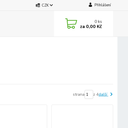
Přihlášení
CZK
0
ks
za
0,00 Kč
strana
z 4
další