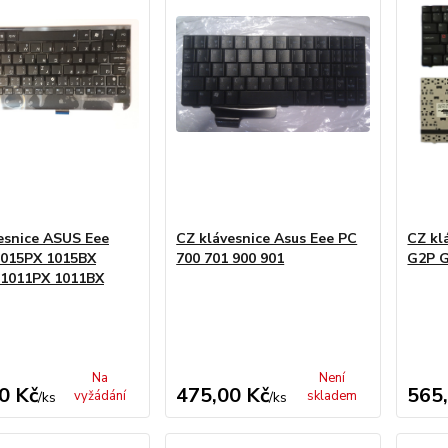
esnice ASUS Eee
CZ klávesnice Asus Eee PC
CZ kl
1015PX 1015BX
700 701 900 901
G2P 
 1011PX 1011BX
Na
Není
0 Kč
475,00 Kč
565
vyžádání
skladem
/
ks
/
ks