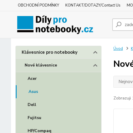
OBCHODNÍ PODMÍNKY
KONTAKT/DOTAZY/Contact Us
MO
Úvod
K
Klávesnice pro notebooky
Nové
Nové klávesnice
Acer
Nejnově
Asus
Zobrazuji 
Dell
Fujitsu
HP/Compaq