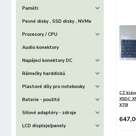
Paměti
Pevné disky , SSD disky , NVMe
Procesory / CPU
Audio konektory
Napájecí konektory DC
Rámečky harddisků
Plastové díly pro notebooky
CZ kláv
X5DC X5
Baterie - použité
X70I
Síťové adaptéry - zdroje
647,0
LCD displeje/panely