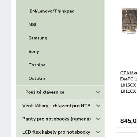
IBM/Lenovo/Thinkpad
MSI
Samsung
Sony
Toshiba
CZ kláv
Ostatní
EeePC 
1015CX
1011CX
Použité klávesnice
Ventilátory - chlazení pro NTB
Panty pro notebooky (ramena)
845,0
LCD flex kabely pro notebooky