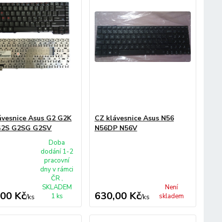
ávesnice Asus G2 G2K
CZ klávesnice Asus N56
G2S G2SG G2SV
N56DP N56V
Doba
dodání 1-2
pracovní
dny v rámci
ČR ,
SKLADEM
Není
,00 Kč
630,00 Kč
1 ks
skladem
/
ks
/
ks