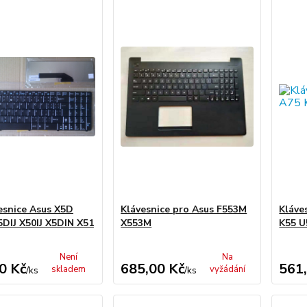
esnice Asus X5D
Klávesnice pro Asus F553M
Kláve
DIJ X50IJ X5DIN X51
X553M
K55 U
Není
Na
0 Kč
685,00 Kč
561
skladem
vyžádání
/
ks
/
ks