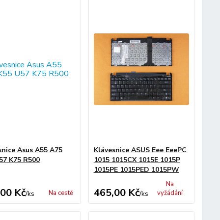
snice Asus A55 A75
Klávesnice ASUS Eee EeePC
57 K75 R500
1015 1015CX 1015E 1015P
1015PE 1015PED 1015PW
Na
,00 Kč
465,00 Kč
Na cestě
vyžádání
/
ks
/
ks