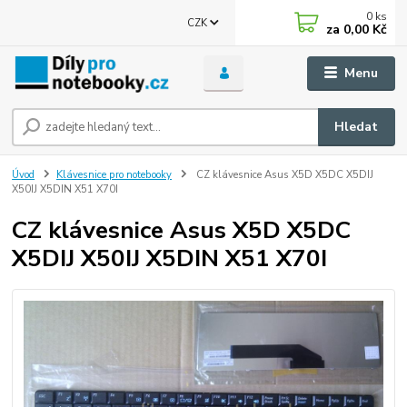
0
ks
CZK
za
0,00 Kč
Menu
Hledat
Úvod
Klávesnice pro notebooky
CZ klávesnice Asus X5D X5DC X5DIJ
X50IJ X5DIN X51 X70I
CZ klávesnice Asus X5D X5DC
X5DIJ X50IJ X5DIN X51 X70I