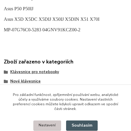
Asus P50 P50IJ
Asus X5D X5DC X5DIJ X50IJ X5DIN X51 X70I
MP-07G76C0-5283 04GNV91KCZ00-2
Zboží zařazeno v kategoriích
Klávesnice pro notebooky
Nové klávesnice
Asus
Pro základní funkčnost, zpříjemnění používání webu, analytické
účely a využíváme soubory cookies. Nastavení vlastních
preferencí cookies můžete kdykoli upravit odkazem ve spodní
části stránek.
© 2014 - 2025 Díly pro notebooky
Souhlasím
Nastavení
Upravit sběr cookies.