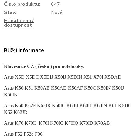
Číslo produktu:
647
Stav:
Nové
Hlídat cenu /
dostupnost
Bližší informace
Klávesnice CZ ( česká ) pro notebooky:
Asus X5D X5DC X5DIJ X50IJ X5DIN X51 X70I
X5DAD
Asus K50 K51 K50AB K50AD K50AF K50C K50IN K50IJ
K50IN
Asus K60 K62F K62JR K60IC K60IJ K60IL K60IN K61 K61IC
K62 K62JR
Asus K70 K70IJ K70I K70IC K70IO K70ID K70AB
Asus F52 F52q F90