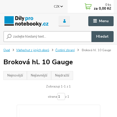
0
ks
CZK
za
0,00 Kč
Menu
Hledat
Úvod
Všehochuť z jiných oborů
Čistění zbraní
Broková hl. 10 Gauge
Broková hl. 10 Gauge
Nejnovější
Nejlevnější
Nejdražší
Zobrazuji 1-1 z 1
strana
z 1