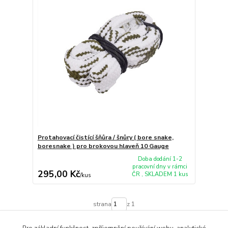
Protahovací čistící šňůra / šnůry ( bore snake,
boresnake ) pro brokovou hlaveň 10 Gauge
Doba dodání 1-2
pracovní dny v rámci
295,00 Kč
ČR , SKLADEM 1 kus
/
kus
strana
z 1