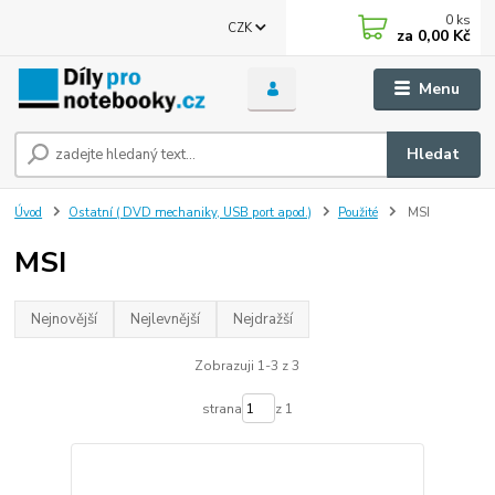
0
ks
CZK
za
0,00 Kč
Menu
Hledat
Úvod
Ostatní ( DVD mechaniky, USB port apod.)
Použité
MSI
MSI
Nejnovější
Nejlevnější
Nejdražší
Zobrazuji 1-3 z 3
strana
z 1