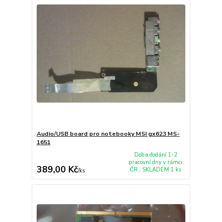
Audio/USB board pro notebooky MSI gx623 MS-
1651
Doba dodání 1-2
pracovní dny v rámci
389,00 Kč
ČR , SKLADEM 1 ks
/
ks