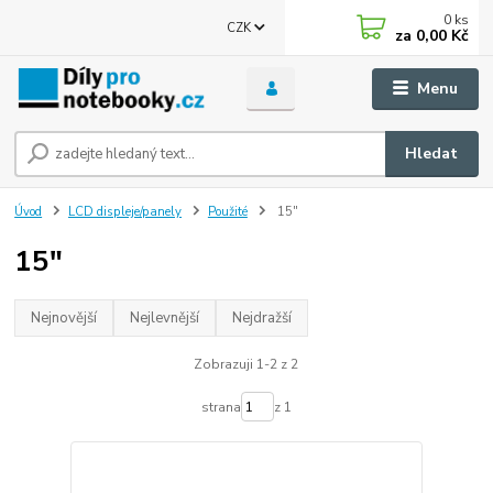
0
ks
CZK
za
0,00 Kč
Menu
Hledat
Úvod
LCD displeje/panely
Použité
15"
15"
Nejnovější
Nejlevnější
Nejdražší
Zobrazuji 1-2 z 2
strana
z 1