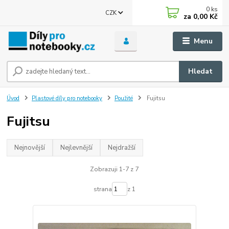
0
ks
CZK
za
0,00 Kč
Menu
Hledat
Úvod
Plastové díly pro notebooky
Použité
Fujitsu
Fujitsu
Nejnovější
Nejlevnější
Nejdražší
Zobrazuji 1-7 z 7
strana
z 1