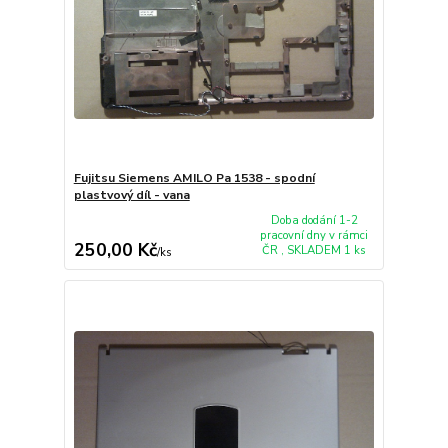
Fujitsu Siemens AMILO Pa 1538 - spodní
plastvový díl - vana
Doba dodání 1-2
pracovní dny v rámci
250,00 Kč
ČR , SKLADEM 1 ks
/
ks