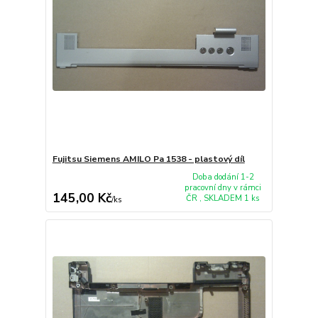
Fujitsu Siemens AMILO Pa 1538 - plastový díl
Doba dodání 1-2
pracovní dny v rámci
145,00 Kč
ČR , SKLADEM 1 ks
/
ks