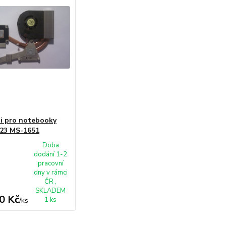
i pro notebooky
23 MS-1651
Doba
dodání 1-2
pracovní
dny v rámci
ČR ,
SKLADEM
0 Kč
1 ks
/
ks