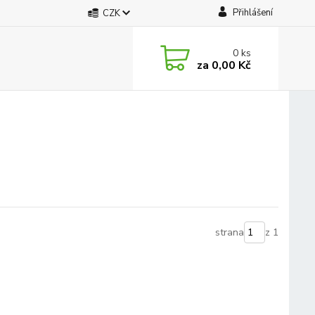
Přihlášení
CZK
0
ks
za
0,00 Kč
strana
z 1