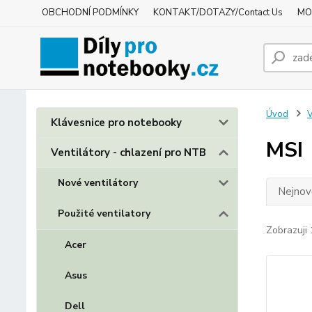
OBCHODNÍ PODMÍNKY
KONTAKT/DOTAZY/Contact Us
MO
Úvod
V
Klávesnice pro notebooky
MSI
Ventilátory - chlazení pro NTB
Nové ventilátory
Nejnově
Použité ventilatory
Zobrazuji 
Acer
Asus
Dell