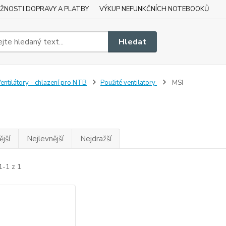
ŽNOSTI DOPRAVY A PLATBY
VÝKUP NEFUNKČNÍCH NOTEBOOKŮ
Hledat
entilátory - chlazení pro NTB
Použité ventilatory
MSI
jší
Nejlevnější
Nejdražší
1-1 z 1