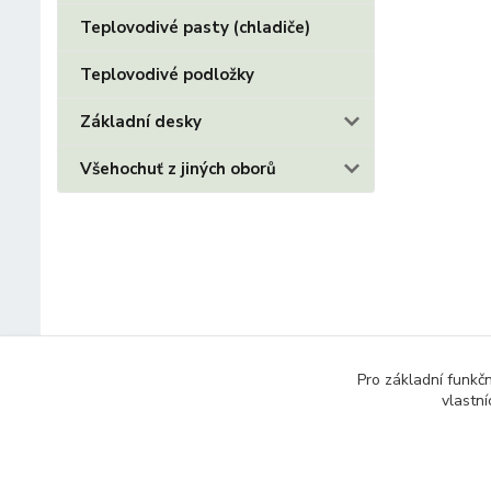
Teplovodivé pasty (chladiče)
Teplovodivé podložky
Základní desky
Všehochuť z jiných oborů
Pro základní funkč
vlastní
© 2014 - 2025 Díly pro notebooky