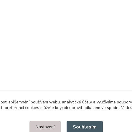
nost, zpříjemnění používání webu, analytické účely a využíváme soubory
ch preferencí cookies můžete kdykoli upravit odkazem ve spodní části 
Upravit sběr cookies.
Souhlasím
Nastavení