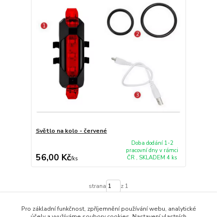
Světlo na kolo - červené
Doba dodání 1-2
pracovní dny v rámci
56,00 Kč
ČR , SKLADEM 4 ks
/
ks
strana
z 1
Pro základní funkčnost, zpříjemnění používání webu, analytické
účely a využíváme soubory cookies. Nastavení vlastních