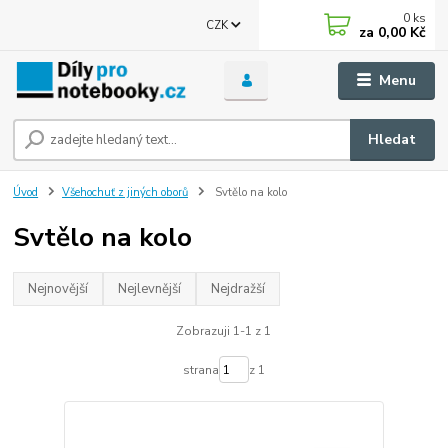
0
ks
CZK
za
0,00 Kč
Menu
Hledat
Úvod
Všehochuť z jiných oborů
Svtělo na kolo
Svtělo na kolo
Nejnovější
Nejlevnější
Nejdražší
Zobrazuji 1-1 z 1
strana
z 1