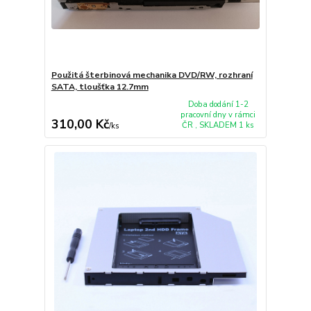
Použitá šterbinová mechanika DVD/RW, rozhraní
SATA, tloušťka 12.7mm
Doba dodání 1-2
pracovní dny v rámci
310,00 Kč
ČR , SKLADEM 1 ks
/
ks