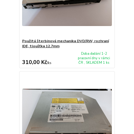
Použitá šterbinová mechanika DVD/RW, rozhraní
IDE, tloušťka 12.7mm
Doba dodání 1-2
pracovní dny v rámci
310,00 Kč
ČR , SKLADEM 1 ks
/
ks