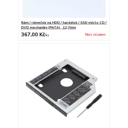
Rám / rámeček na HDD / harddisk / SSD místo CD /
DVD mechaniky (PATA) , 12,7mm
367,00 Kč
Není skladem
/
ks