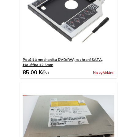
Použitá mechanika DVD/RW, rozhraní SATA,
tloušťka 12.5mm
85,00 Kč
Na vyžádání
/
ks