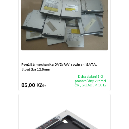
Použitá mechanika DVD/RW, rozhraní SATA,
tloušťka 12.5mm
Doba dodání 1-2
pracovní dny v rámci
85,00 Kč
ČR , SKLADEM 10 ks
/
ks