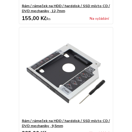
Rám / rámeček na HDD / harddisk / SSD místo CD /
DVD mechaniky , 12,7mm
155,00 Kč
Na vyžádání
/
ks
Rám / rámeček na HDD / harddisk / SSD místo CD /
DVD mechaniky , 9,5mm