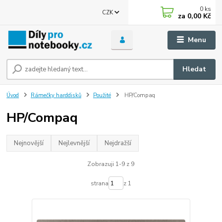
0
ks
CZK
za
0,00 Kč
Menu
Hledat
Úvod
Rámečky harddisků
Použité
HP/Compaq
HP/Compaq
Nejnovější
Nejlevnější
Nejdražší
Zobrazuji 1-9 z 9
strana
z 1