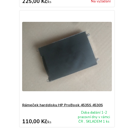
225,00 Kč
Na vyžádání
/
ks
Rámeček harddisku HP ProBook 4535S 4530S
Doba dodání 1-2
pracovní dny v rámci
110,00 Kč
ČR , SKLADEM 1 ks
/
ks