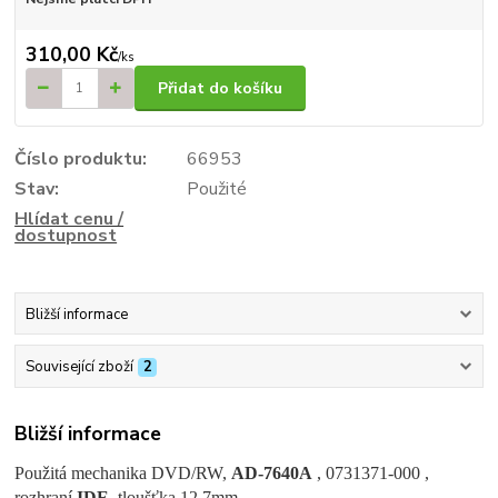
310,00 Kč
/
ks
Přidat do košíku
Číslo produktu:
66953
Stav:
Použité
Hlídat cenu /
dostupnost
Bližší informace
Související zboží
2
Bližší informace
Použitá mechanika DVD/RW,
AD-7640A
, 0731371-000 ,
rozhraní
IDE
, tloušťka 12.7mm ,