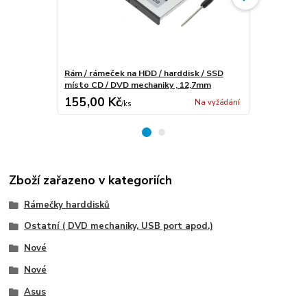
Rám / rámeček na HDD / harddisk / SSD
Rám / rámeč
místo CD / DVD mechaniky , 12,7mm
místo CD / 
155,00 Kč
367,00 K
Na vyžádání
/
ks
Zboží zařazeno v kategoriích
Rámečky harddisků
Ostatní ( DVD mechaniky, USB port apod.)
Nové
Nové
Asus