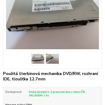
Použitá šterbinová mechanika DVD/RW, rozhraní
IDE, tloušťka 12.7mm
Dostupnost
Doba dodání 1-2 pracovní dny v rámci ČR ,
SKLADEM 1 ks
Nejsme plátci DPH