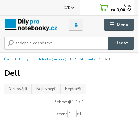
0
ks
CZK
za
0,00 Kč
Menu
Hledat
Úvod
Panty pro notebooky (ramena)
Použité panty
Dell
Dell
Nejnovější
Nejlevnější
Nejdražší
Zobrazuji 1-3 z 3
strana
z 1