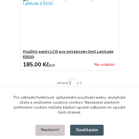
Použité panty LCD pro notebooky Dell Latitude
E5530
185,00 Kč
Na vyžádání
/
pár
strana
z 1
Pro základní funkčnost, zpříjemnění používání webu, analytické
účely a využíváme soubory cookies. Nastavení vlastních
preferencí cookies můžete kdykoli upravit odkazem ve spodní
části stránek.
© 2014 - 2025 Díly pro notebooky
Souhlasím
Nastavení
Upravit sběr cookies.