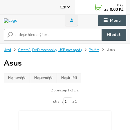
0
ks
CZK
za
0,00 Kč
Menu
Hledat
Úvod
Ostatní ( DVD mechaniky, USB port apod.)
Použité
Asus
Asus
Nejnovější
Nejlevnější
Nejdražší
Zobrazuji 1-2 z 2
strana
z 1