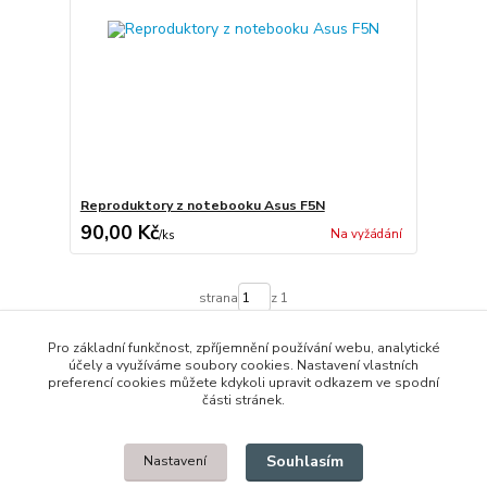
Reproduktory z notebooku Asus F5N
90,00 Kč
Na vyžádání
/
ks
strana
z 1
Pro základní funkčnost, zpříjemnění používání webu, analytické
účely a využíváme soubory cookies. Nastavení vlastních
preferencí cookies můžete kdykoli upravit odkazem ve spodní
části stránek.
© 2014 - 2025 Díly pro notebooky
Souhlasím
Nastavení
Upravit sběr cookies.