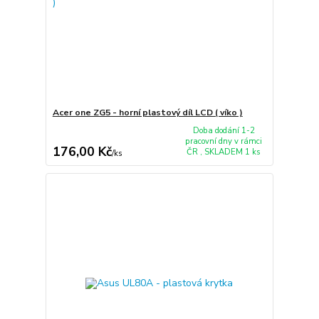
Acer one ZG5 - horní plastový díl LCD ( víko )
Doba dodání 1-2
pracovní dny v rámci
176,00 Kč
ČR , SKLADEM 1 ks
/
ks