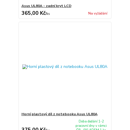
Asus UL80A - zadní kryt LCD
365,00 Kč
Na vyžádání
/
ks
Horní plastový díl z notebooku Asus UL80A
Doba dodání 1-2
pracovní dny v rámci
375,00 Kč