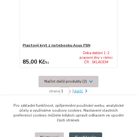
Plastový kryt z notebooku Asus F5N
Doba dodání 1-2
pracovní dny v rámci
85,00 Kč
ČR , SKLADEM
/
ks
Načíst další produkty (3)
strana
z 2
další
Pro základní funkčnost, zpříjemnění používání webu, analytické
účely a využíváme soubory cookies. Nastavení vlastních
preferencí cookies můžete kdykoli upravit odkazem ve spodní
části stránek.
© 2014 - 2025 Díly pro notebooky