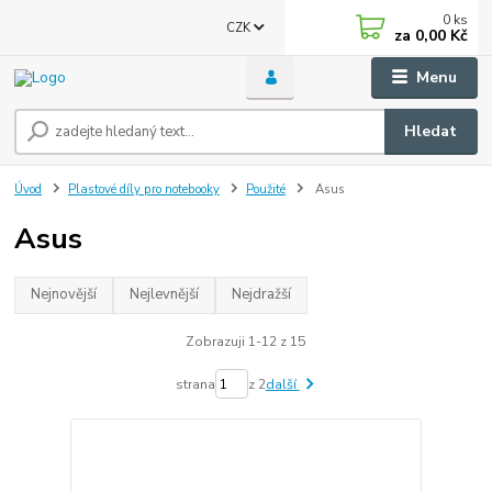
0
ks
CZK
za
0,00 Kč
Menu
Hledat
Úvod
Plastové díly pro notebooky
Použité
Asus
Asus
Nejnovější
Nejlevnější
Nejdražší
Zobrazuji 1-12 z 15
strana
z 2
další