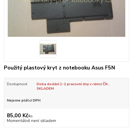
Použitý plastový kryt z notebooku Asus F5N
Dostupnost
Doba dodání 1-2 pracovní dny v rámci ČR ,
SKLADEM
Nejsme plátci DPH
85,00 Kč
/
ks
Momentálně není skladem