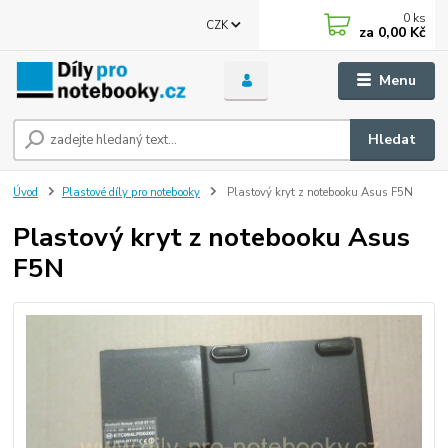
0
ks
CZK
za
0,00 Kč
Menu
Hledat
Úvod
Plastové díly pro notebooky
Plastový kryt z notebooku Asus F5N
Plastový kryt z notebooku Asus
F5N