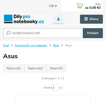
0
ks
CZK
za
0,00 Kč
Menu
Hledat
Úvod
Plastové díly pro notebooky
Nové
Asus
Asus
Nejnovější
Nejlevnější
Nejdražší
Zobrazuji 1-1 z 1
strana
z 1