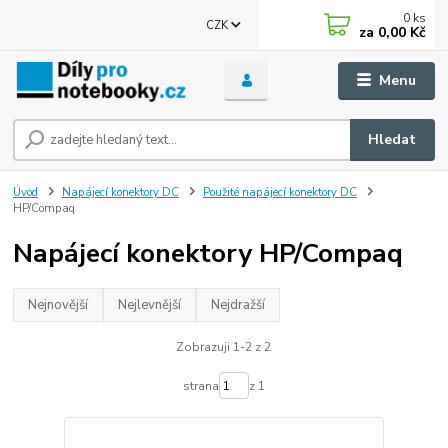
0
ks
CZK
za
0,00 Kč
Menu
Hledat
Úvod
Napájecí konektory DC
Použité napájecí konektory DC
HP/Compaq
Napájecí konektory HP/Compaq
Nejnovější
Nejlevnější
Nejdražší
Zobrazuji 1-2 z 2
strana
z 1