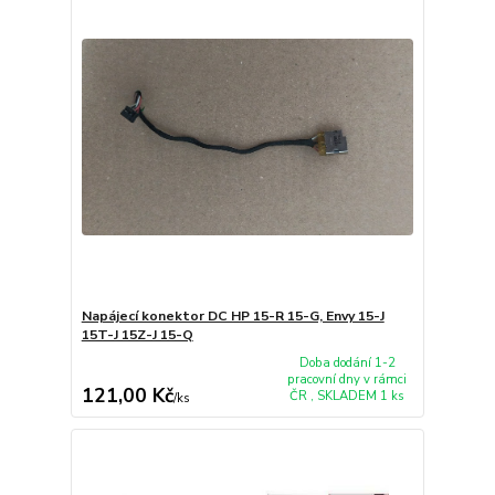
Napájecí konektor DC HP 15-R 15-G, Envy 15-J
15T-J 15Z-J 15-Q
Doba dodání 1-2
pracovní dny v rámci
121,00 Kč
ČR , SKLADEM 1 ks
/
ks