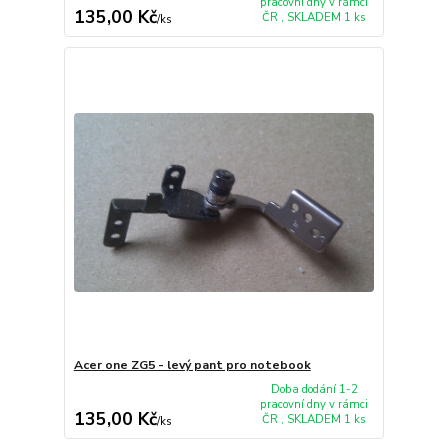
pracovní dny v rámci
135,00 Kč
ČR , SKLADEM 1 ks
/
ks
Acer one ZG5 - levý pant pro notebook
Doba dodání 1-2
pracovní dny v rámci
135,00 Kč
ČR , SKLADEM 1 ks
/
ks