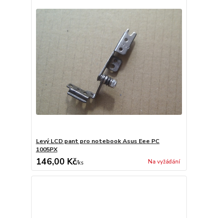
Levý LCD pant pro notebook Asus Eee PC
1005PX
146,00 Kč
Na vyžádání
/
ks