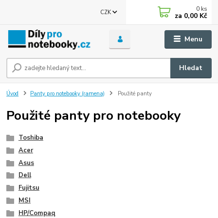
0
ks
CZK
za
0,00 Kč
Menu
Hledat
Úvod
Panty pro notebooky (ramena)
Použité panty
Použité panty pro notebooky
Toshiba
Acer
Asus
Dell
Fujitsu
MSI
HP/Compaq