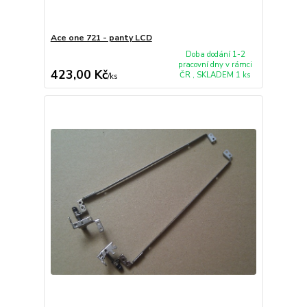
Ace one 721 - panty LCD
Doba dodání 1-2
pracovní dny v rámci
423,00 Kč
ČR , SKLADEM 1 ks
/
ks