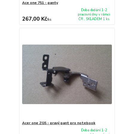
Ace one 751 - panty
Doba dodání 1-2
pracovní dny v rámci
267,00 Kč
ČR , SKLADEM 1 ks
/
ks
Acer one ZG5 - pravý pant pro notebook
Doba dodání 1-2