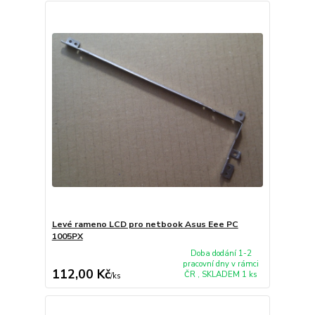
Levé rameno LCD pro netbook Asus Eee PC
1005PX
Doba dodání 1-2
pracovní dny v rámci
112,00 Kč
ČR , SKLADEM 1 ks
/
ks