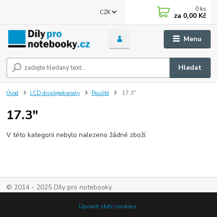
0
ks
CZK
za
0,00 Kč
Menu
Hledat
Úvod
LCD displeje/panely
Použité
17.3"
17.3"
V této kategorii nebylo nalezeno žádné zboží.
© 2014 - 2025 Díly pro notebooky
Upravit sběr cookies.