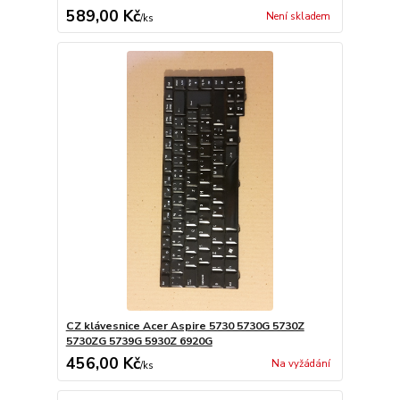
589,00 Kč
Není skladem
/
ks
CZ klávesnice Acer Aspire 5730 5730G 5730Z
5730ZG 5739G 5930Z 6920G
456,00 Kč
Na vyžádání
/
ks