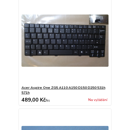
Acer Aspire One ZG5 A110 A150 D150 D250 531h
571h
489,00 Kč
Na vyžádání
/
ks