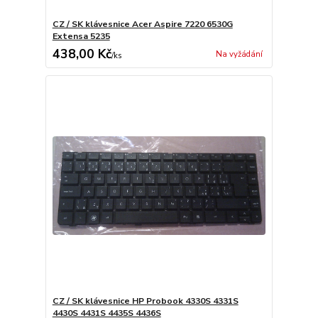
CZ / SK klávesnice Acer Aspire 7220 6530G
Extensa 5235
438,00 Kč
Na vyžádání
/
ks
CZ / SK klávesnice HP Probook 4330S 4331S
4430S 4431S 4435S 4436S