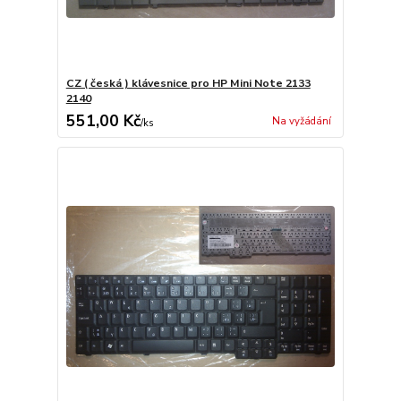
CZ ( česká ) klávesnice pro HP Mini Note 2133
2140
551,00 Kč
Na vyžádání
/
ks