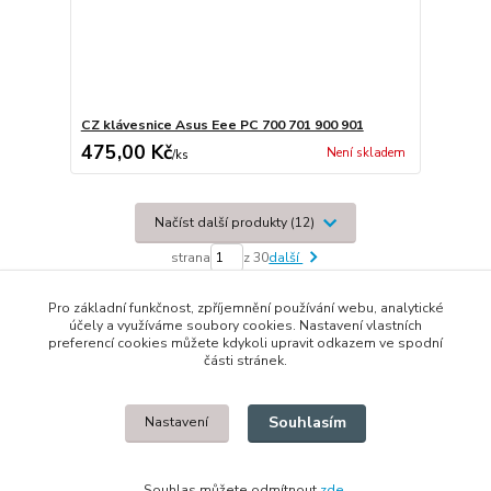
CZ klávesnice Asus Eee PC 700 701 900 901
475,00 Kč
Není skladem
/
ks
Načíst další produkty (12)
strana
z 30
další
Pro základní funkčnost, zpříjemnění používání webu, analytické
účely a využíváme soubory cookies. Nastavení vlastních
preferencí cookies můžete kdykoli upravit odkazem ve spodní
části stránek.
© 2014 - 2025 Díly pro notebooky
Souhlasím
Nastavení
Upravit sběr cookies.
Souhlas můžete odmítnout
zde
.