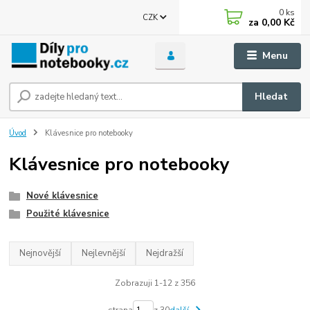
0
ks
CZK
za
0,00 Kč
Menu
Hledat
Úvod
Klávesnice pro notebooky
Klávesnice pro notebooky
Nové klávesnice
Použité klávesnice
Nejnovější
Nejlevnější
Nejdražší
Zobrazuji 1-12 z 356
strana
z 30
další