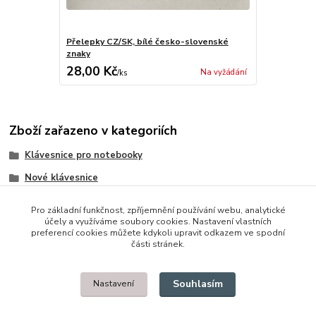
Přelepky CZ/SK, bílé česko-slovenské
znaky
28,00 Kč
Na vyžádání
/
ks
Zboží zařazeno v kategoriích
Klávesnice pro notebooky
Nové klávesnice
Asus
Pro základní funkčnost, zpříjemnění používání webu, analytické
účely a využíváme soubory cookies. Nastavení vlastních
preferencí cookies můžete kdykoli upravit odkazem ve spodní
části stránek.
© 2014 - 2025 Díly pro notebooky
Souhlasím
Nastavení
Upravit sběr cookies.