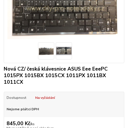
Nová CZ/ česká klávesnice ASUS Eee EeePC
1015PX 1015BX 1015CX 1011PX 1011BX
1011CX
Dostupnost
Na vyžádání
Nejsme plátci DPH
845,00 Kč
/
ks