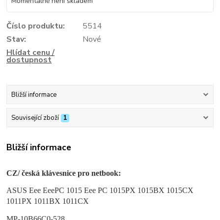
Momentálně není skladem
Číslo produktu:
5514
Stav:
Nové
Hlídat cenu /
dostupnost
Bližší informace
Související zboží
1
Bližší informace
CZ/ česká klávesnice pro netbook:
ASUS Eee EeePC 1015 Eee PC 1015PX 1015BX 1015CX
1011PX 1011BX 1011CX
MP-10B66C0-528