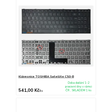
Klávesnice TOSHIBA Satellite C50-B
Doba dodání 1-2
pracovní dny v rámci
541,00 Kč
ČR , SKLADEM 1 ks
/
ks