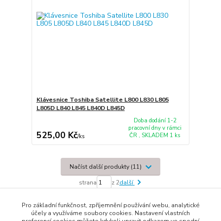
Klávesnice Toshiba Satellite L800 L830 L805
L805D L840 L845 L840D L845D
Doba dodání 1-2
pracovní dny v rámci
525,00 Kč
ČR , SKLADEM 1 ks
/
ks
Načíst další produkty (11)
strana
z 2
další
Pro základní funkčnost, zpříjemnění používání webu, analytické
účely a využíváme soubory cookies. Nastavení vlastních