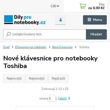
0
ks
CZK
za
0,00 Kč
Menu
Hledat
Úvod
Klávesnice pro notebooky
Nové klávesnice
Toshiba
Nové klávesnice pro notebooky
Toshiba
Nejnovější
Nejlevnější
Nejdražší
Zobrazuji 1-12 z 23
strana
z 2
další