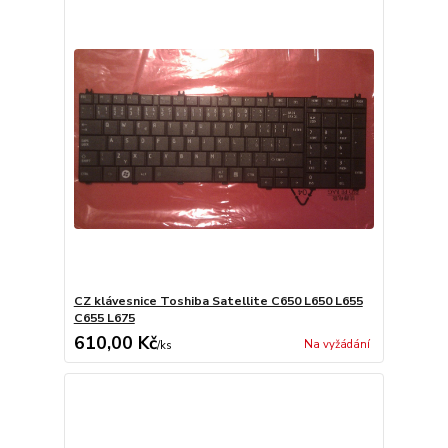
CZ klávesnice Toshiba Satellite C650 L650 L655
C655 L675
610,00 Kč
Na vyžádání
/
ks