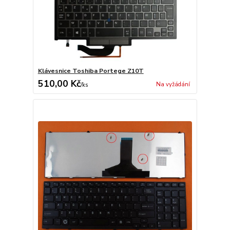
Klávesnice Toshiba Portege Z10T
510,00 Kč
Na vyžádání
/
ks