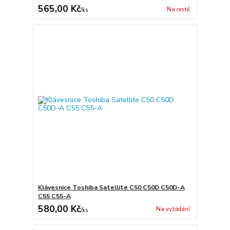
565,00 Kč
Na cestě
/
ks
Klávesnice Toshiba Satellite C50 C50D C50D-A
C55 C55-A
580,00 Kč
Na vyžádání
/
ks