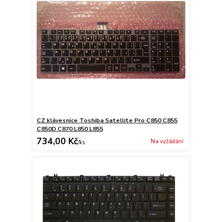
CZ klávesnice Toshiba Satellite Pro C850 C855
C850D C870 L850 L855
734,00 Kč
Na vyžádání
/
ks