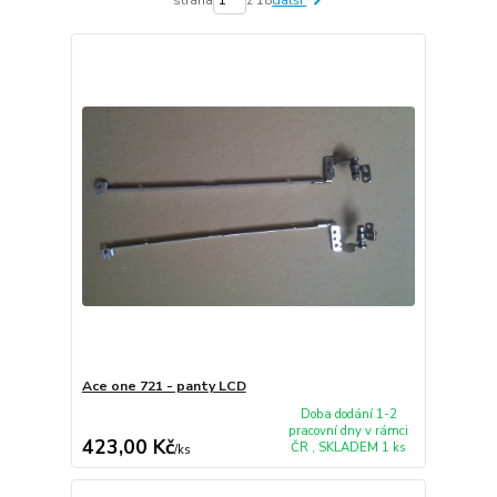
Ace one 721 - panty LCD
Doba dodání 1-2
pracovní dny v rámci
423,00 Kč
ČR , SKLADEM 1 ks
/
ks