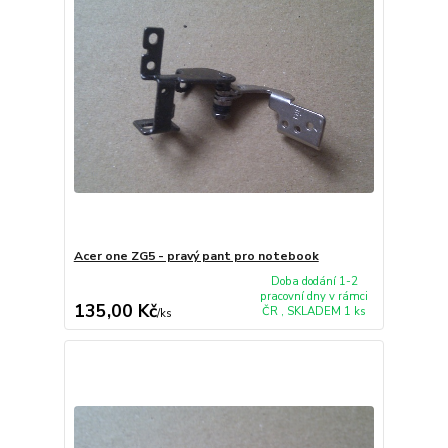
Acer one ZG5 - pravý pant pro notebook
Doba dodání 1-2
pracovní dny v rámci
135,00 Kč
ČR , SKLADEM 1 ks
/
ks