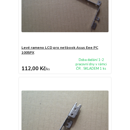
Levé rameno LCD pro netbook Asus Eee PC
1005PX
Doba dodání 1-2
pracovní dny v rámci
112,00 Kč
ČR , SKLADEM 1 ks
/
ks