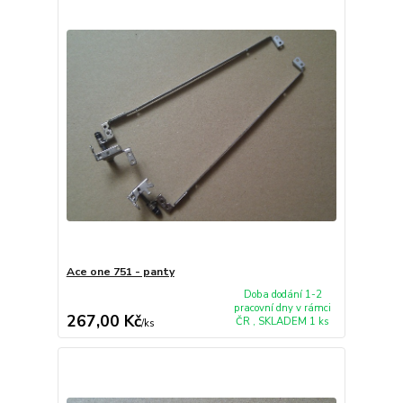
Ace one 751 - panty
Doba dodání 1-2
pracovní dny v rámci
267,00 Kč
ČR , SKLADEM 1 ks
/
ks