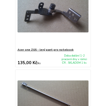
Acer one ZG5 - levý pant pro notebook
Doba dodání 1-2
pracovní dny v rámci
135,00 Kč
ČR , SKLADEM 1 ks
/
ks