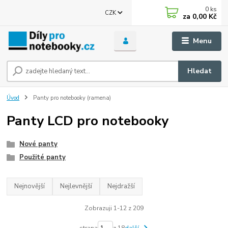
0
ks
CZK
za
0,00 Kč
Menu
Hledat
Úvod
Panty pro notebooky (ramena)
Panty LCD pro notebooky
Nové panty
Použité panty
Nejnovější
Nejlevnější
Nejdražší
Zobrazuji 1-12 z 209
strana
z 18
další