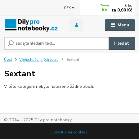
0
ks
CZK
za
0,00 Kč
Menu
Hledat
Úvod
Všehochuť z jiných oborů
Sextant
Sextant
V této kategorii nebylo nalezeno žádné zboží.
© 2014 - 2025 Díly pro notebooky
Upravit sběr cookies.