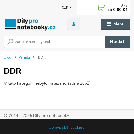
0
ks
CZK
za
0,00 Kč
Menu
Hledat
Úvod
Paměti
DDR
DDR
V této kategorii nebylo nalezeno žádné zboží.
© 2014 - 2025 Díly pro notebooky
Upravit sběr cookies.