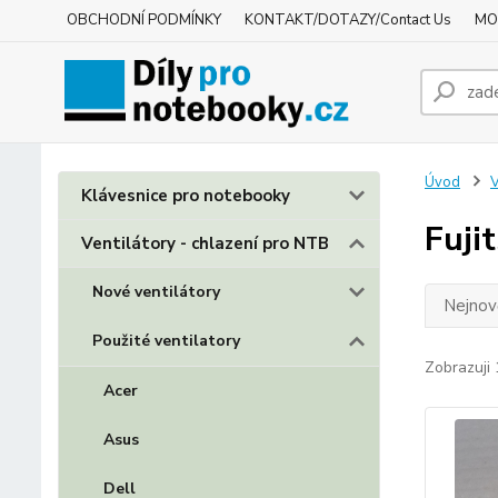
OBCHODNÍ PODMÍNKY
KONTAKT/DOTAZY/Contact Us
MO
Úvod
V
Klávesnice pro notebooky
Fuji
Ventilátory - chlazení pro NTB
Nové ventilátory
Nejnově
Použité ventilatory
Zobrazuji 
Acer
Asus
Dell