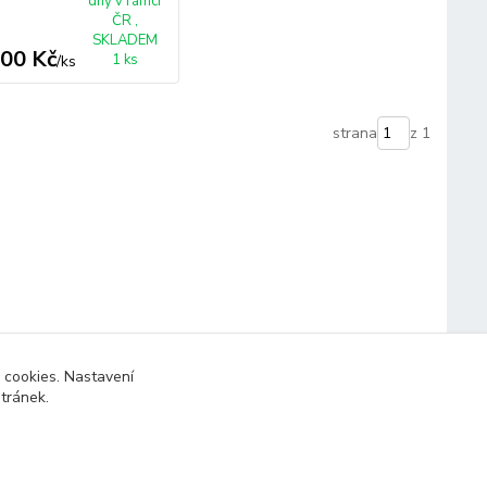
dny v rámci
ČR ,
SKLADEM
,00 Kč
1 ks
/
ks
strana
z 1
 cookies. Nastavení
stránek.