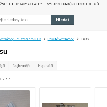
ŽNOSTI DOPRAVY A PLATBY
VÝKUP NEFUNKČNÍCH NOTEBOOKŮ
Hledat
entilátory - chlazení pro NTB
Použité ventilatory
Fujitsu
tsu
jší
Nejlevnější
Nejdražší
1-7 z 7