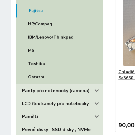
Fujitsu
HP/Compaq
IBM/Lenovo/Thinkpad
MSI
Toshiba
Chladič
Ostatní
Sa3650 
Panty pro notebooky (ramena)
LCD flex kabely pro notebooky
Paměti
90,00
Pevné disky , SSD disky , NVMe