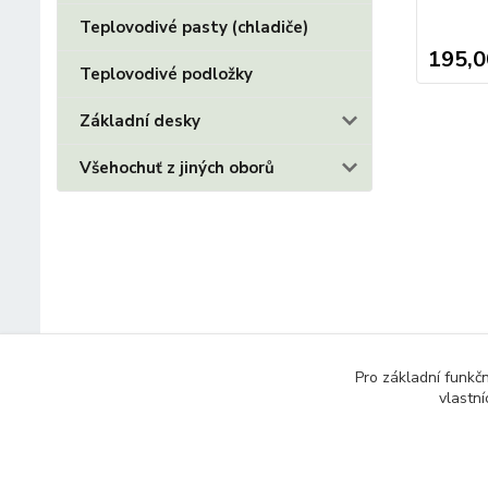
Teplovodivé pasty (chladiče)
195,0
Teplovodivé podložky
Základní desky
Všehochuť z jiných oborů
Pro základní funkč
vlastní
© 2014 - 2025 Díly pro notebooky