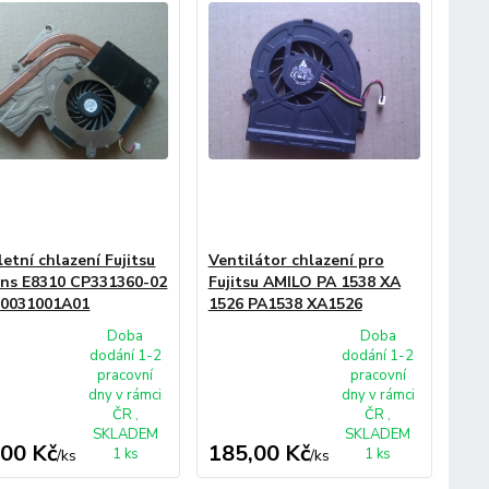
etní chlazení Fujitsu
Ventilátor chlazení pro
ns E8310 CP331360-02
Fujitsu AMILO PA 1538 XA
B0031001A01
1526 PA1538 XA1526
Doba
Doba
dodání 1-2
dodání 1-2
pracovní
pracovní
dny v rámci
dny v rámci
ČR ,
ČR ,
SKLADEM
SKLADEM
,00 Kč
185,00 Kč
1 ks
1 ks
/
ks
/
ks