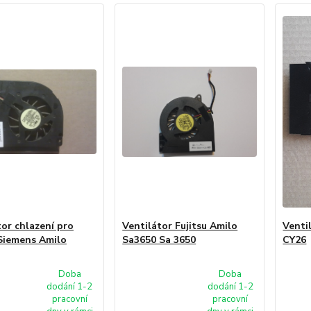
tor chlazení pro
Ventilátor Fujitsu Amilo
Venti
 Siemens Amilo
Sa3650 Sa 3650
CY26
Doba
Doba
dodání 1-2
dodání 1-2
pracovní
pracovní