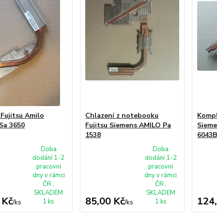
 Fujitsu Amilo
Chlazení z notebooku
Kompl
Sa 3650
Fujitsu Siemens AMILO Pa
Sieme
1538
6043
Doba
Doba
dodání 1-2
dodání 1-2
pracovní
pracovní
dny v rámci
dny v rámci
ČR ,
ČR ,
SKLADEM
SKLADEM
 Kč
85,00 Kč
124
1 ks
1 ks
/
ks
/
ks