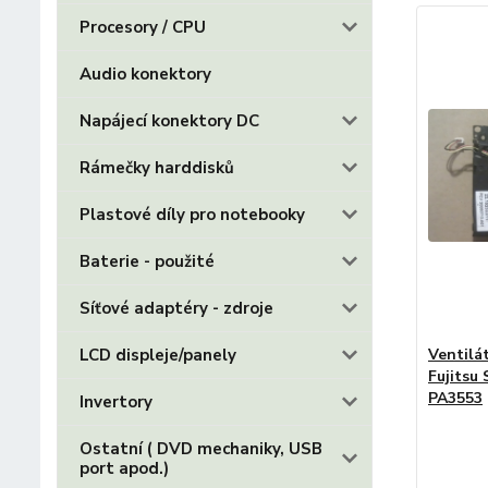
Procesory / CPU
Audio konektory
Napájecí konektory DC
Rámečky harddisků
Plastové díly pro notebooky
Baterie - použité
Síťové adaptéry - zdroje
LCD displeje/panely
Ventilá
Fujitsu
PA3553
Invertory
Ostatní ( DVD mechaniky, USB
port apod.)