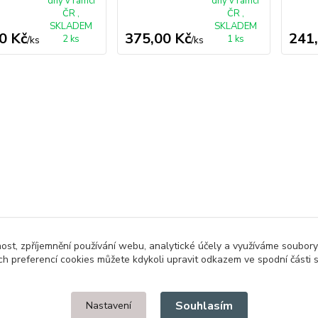
dny v rámci
dny v rámci
ČR ,
ČR ,
SKLADEM
SKLADEM
0 Kč
375,00 Kč
241
2 ks
1 ks
/
ks
/
ks
nost, zpříjemnění používání webu, analytické účely a využíváme soubory
ch preferencí cookies můžete kdykoli upravit odkazem ve spodní části 
Upravit sběr cookies.
Souhlasím
Nastavení