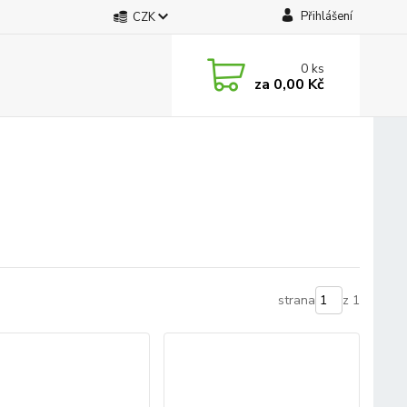
Přihlášení
CZK
0
ks
za
0,00 Kč
strana
z 1