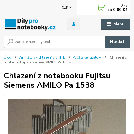
0
ks
CZK
za
0,00 Kč
Menu
Hledat
Úvod
Ventilátory - chlazení pro NTB
Použité ventilatory
Chlazení z
notebooku Fujitsu Siemens AMILO Pa 1538
Chlazení z notebooku Fujitsu
Siemens AMILO Pa 1538