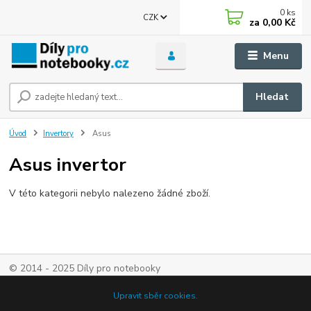
0
ks
CZK
za
0,00 Kč
Menu
Hledat
Úvod
Invertory
Asus
Asus invertor
V této kategorii nebylo nalezeno žádné zboží.
© 2014 - 2025 Díly pro notebooky
Upravit sběr cookies.