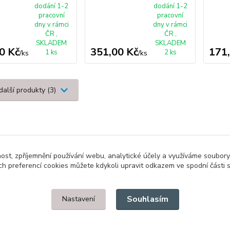
dodání 1-2
dodání 1-2
pracovní
pracovní
dny v rámci
dny v rámci
ČR ,
ČR ,
SKLADEM
SKLADEM
0 Kč
351,00 Kč
171
1 ks
2 ks
/
ks
/
ks
další produkty (3)
nost, zpříjemnění používání webu, analytické účely a využíváme soubory
ch preferencí cookies můžete kdykoli upravit odkazem ve spodní části 
Upravit sběr cookies.
Souhlasím
Nastavení