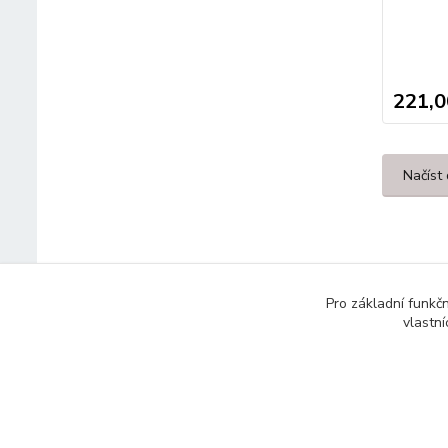
221,0
Načíst 
Pro základní funkč
vlastní
© 2014 - 2025 Díly pro notebooky