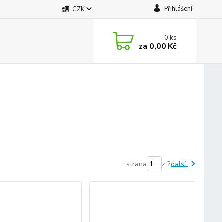
Přihlášení
CZK
0
ks
za
0,00 Kč
strana
z 2
další