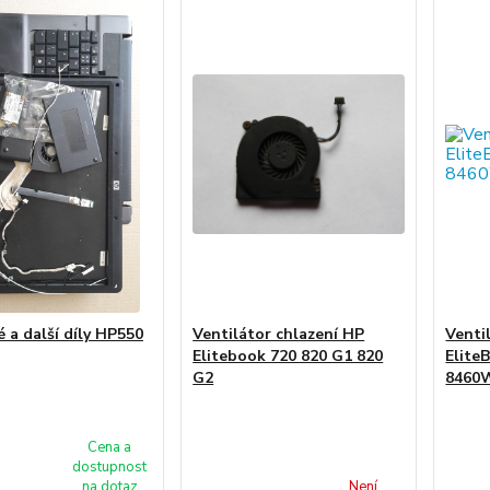
é a další díly HP550
Ventilátor chlazení HP
Venti
Elitebook 720 820 G1 820
Elite
G2
8460
Cena a
dostupnost
na dotaz
Není