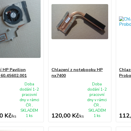
í HP Pavilion
Chlazení z notebooku HP
Chlaz
60.4S602.001
nx7400
Probo
Doba
Doba
dodání 1-2
dodání 1-2
pracovní
pracovní
dny v rámci
dny v rámci
ČR ,
ČR ,
SKLADEM
SKLADEM
0 Kč
120,00 Kč
112
1 ks
1 ks
/
ks
/
ks