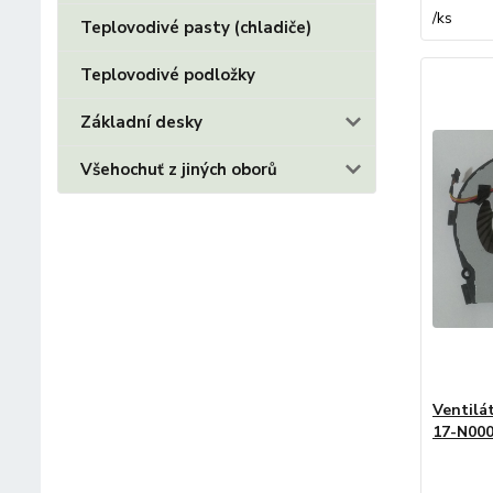
/
ks
Teplovodivé pasty (chladiče)
Teplovodivé podložky
Základní desky
Všehochuť z jiných oborů
Ventilá
17-N00