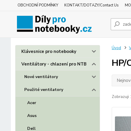
OBCHODNÍ PODMÍNKY
KONTAKT/DOTAZY/Contact Us
MO
Úvod
V
Klávesnice pro notebooky
HP/
Ventilátory - chlazení pro NTB
Nové ventilátory
Nejnově
Použité ventilatory
Zobrazuji 
Acer
Asus
Dell