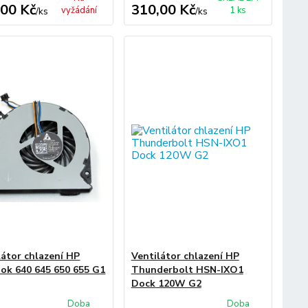
,00 Kč
310,00 Kč
vyžádání
1 ks
/
ks
/
ks
látor chlazení HP
Ventilátor chlazení HP
ok 640 645 650 655 G1
Thunderbolt HSN-IXO1
Dock 120W G2
Doba
Doba