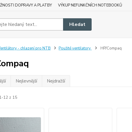
ŽNOSTI DOPRAVY A PLATBY
VÝKUP NEFUNKČNÍCH NOTEBOOKŮ
Hledat
entilátory - chlazení pro NTB
Použité ventilatory
HP/Compaq
Compaq
jší
Nejlevnější
Nejdražší
1-12 z 15