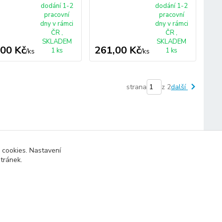
dodání 1-2
dodání 1-2
pracovní
pracovní
dny v rámci
dny v rámci
ČR ,
ČR ,
SKLADEM
SKLADEM
,00 Kč
261,00 Kč
1 ks
1 ks
/
ks
/
ks
strana
z 2
další
 cookies. Nastavení
stránek.