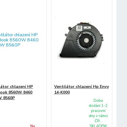
látor chlazení HP
Ventilátor chlazení Hp Envy
Book 8560W 8460
14-K000
W 8560P
Doba
dodání 1-2
pracovní
dny v rámci
ČR ,
Na
SKLADEM