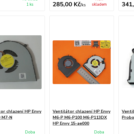
285,00 Kč
341
1 ks
skladem
/
ks
tor chlazení HP Envy
Ventilátor chlazení HP Envy
Venti
0 M7-N
M6-P M6-P100 M6-P113DX
Probo
HP Envy 15-ae000
Doba
Doba