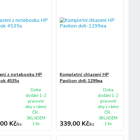
ení z notebooku HP
Kompletní chlazení HP
ok 4535s
Pavilion dv6-1299ea
Doba
Doba
dodání 1-2
dodání 1-2
pracovní
pracovní
dny v rámci
dny v rámci
ČR ,
ČR ,
SKLADEM
SKLADEM
,00 Kč
339,00 Kč
1 ks
1 ks
/
ks
/
ks