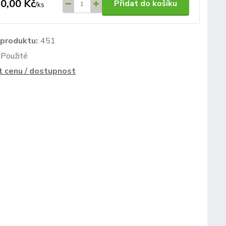
0,00 Kč
Přidat do košíku
/
ks
 produktu:
451
Použité
t cenu / dostupnost