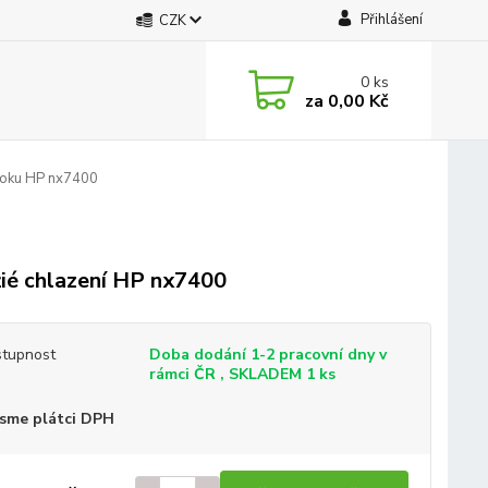
Přihlášení
CZK
0
ks
za
0,00 Kč
ooku HP nx7400
ié chlazení HP nx7400
tupnost
Doba dodání 1-2 pracovní dny v
rámci ČR , SKLADEM 1 ks
sme plátci DPH