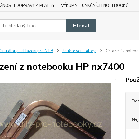
ŽNOSTI DOPRAVY A PLATBY
VÝKUP NEFUNKČNÍCH NOTEBOOKŮ
Hledat
entilátory - chlazení pro NTB
Použité ventilatory
Chlazení z noteb
zení z notebooku HP nx7400
Použ
Dos
Nej