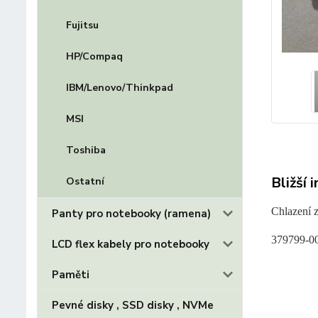
Fujitsu
HP/Compaq
IBM/Lenovo/Thinkpad
MSI
Toshiba
Bližší 
Ostatní
Chlazení 
Panty pro notebooky (ramena)
379799-0
LCD flex kabely pro notebooky
Paměti
Pevné disky , SSD disky , NVMe