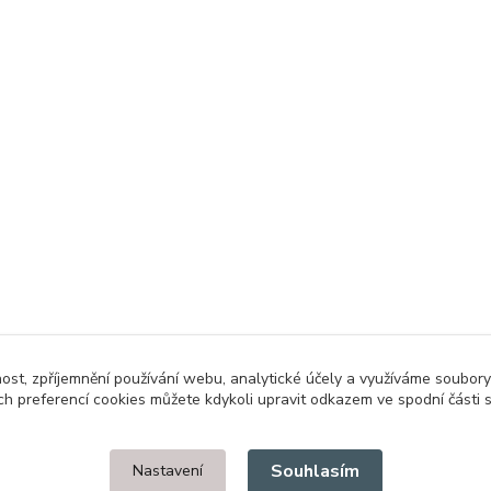
nost, zpříjemnění používání webu, analytické účely a využíváme soubory
ch preferencí cookies můžete kdykoli upravit odkazem ve spodní části 
Upravit sběr cookies.
Souhlasím
Nastavení