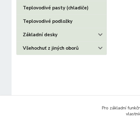
Teplovodivé pasty (chladiče)
Teplovodivé podložky
Základní desky
Všehochuť z jiných oborů
Pro základní funkč
vlastní
© 2014 - 2025 Díly pro notebooky