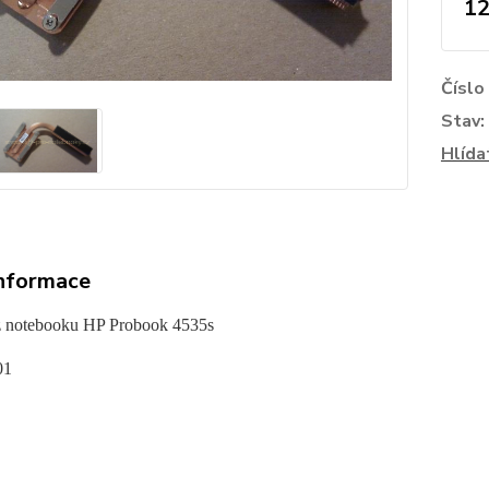
12
Číslo
Stav:
Hlída
informace
z notebooku HP Probook 4535s
01