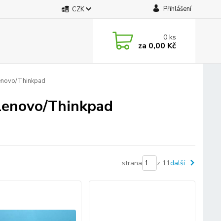
Přihlášení
CZK
0
ks
za
0,00 Kč
novo/Thinkpad
/Lenovo/Thinkpad
strana
z 11
další