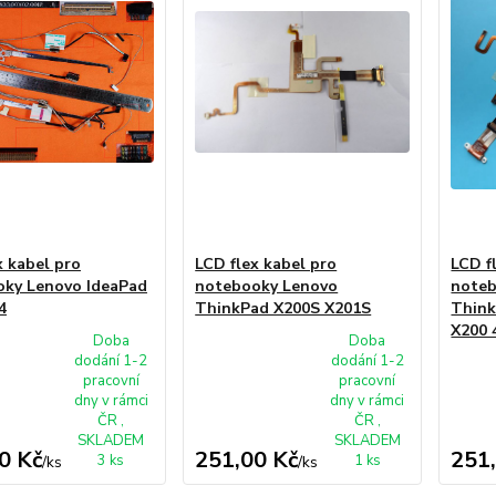
x kabel pro
LCD flex kabel pro
LCD f
ky Lenovo IdeaPad
notebooky Lenovo
noteb
4
ThinkPad X200S X201S
Think
X200 
Doba
Doba
dodání 1-2
dodání 1-2
pracovní
pracovní
dny v rámci
dny v rámci
ČR ,
ČR ,
SKLADEM
SKLADEM
0 Kč
251,00 Kč
251
3 ks
1 ks
/
ks
/
ks