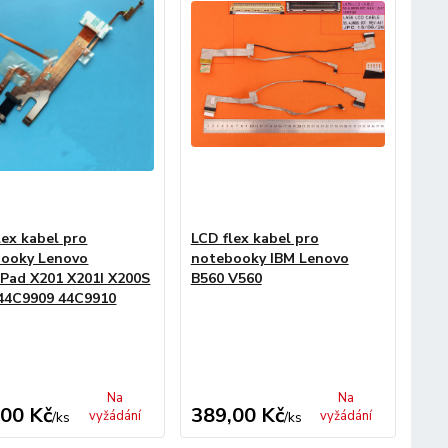
lex kabel pro
LCD flex kabel pro
ooky Lenovo
notebooky IBM Lenovo
Pad X201 X201I X200S
B560 V560
44C9909 44C9910
Na
Na
,00 Kč
389,00 Kč
vyžádání
vyžádání
/
ks
/
ks