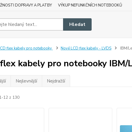
ŽNOSTI DOPRAVY A PLATBY
VÝKUP NEFUNKČNÍCH NOTEBOOKŮ
Hledat
CD flex kabely pro notebooky
Nové LCD flex kabely - LVDS
IBM/Le
flex kabely pro notebooky IBM
jší
Nejlevnější
Nejdražší
1-12 z 130