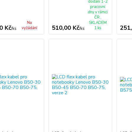
dodání 1-2
pracovní
dny v rámci
ČR ,
Na
SKLADEM
0 Kč
510,00 Kč
251
vyžádání
1 ks
/
ks
/
ks