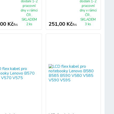
dodání 1-2
dodání 1-2
pracovní
pracovní
dny v rámci
dny v rámci
ČR ,
ČR ,
SKLADEM
SKLADEM
,00 Kč
251,00 Kč
2 ks
3 ks
/
ks
/
ks