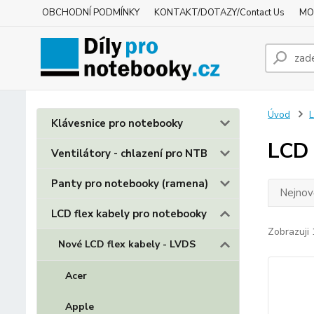
OBCHODNÍ PODMÍNKY
KONTAKT/DOTAZY/Contact Us
MO
Úvod
L
Klávesnice pro notebooky
LCD 
Ventilátory - chlazení pro NTB
Panty pro notebooky (ramena)
Nejnově
LCD flex kabely pro notebooky
Zobrazuji 
Nové LCD flex kabely - LVDS
Acer
Apple