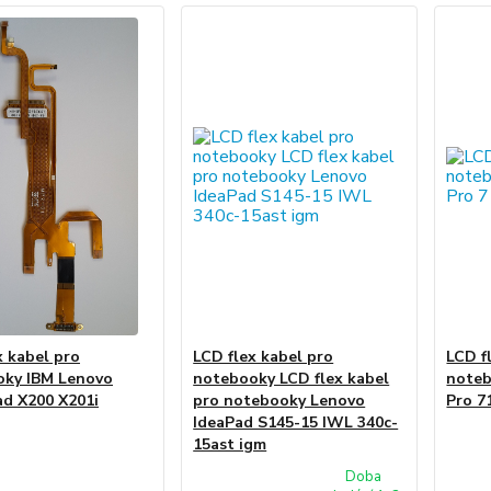
x kabel pro
LCD flex kabel pro
LCD f
oky IBM Lenovo
notebooky LCD flex kabel
noteb
d X200 X201i
pro notebooky Lenovo
Pro 7
IdeaPad S145-15 IWL 340c-
15ast igm
Doba