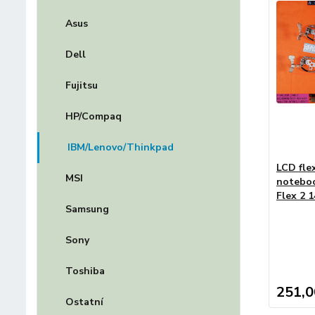
Asus
Dell
Fujitsu
HP/Compaq
IBM/Lenovo/Thinkpad
LCD fle
MSI
noteboo
Flex 2 1
Samsung
Sony
Toshiba
251,0
Ostatní