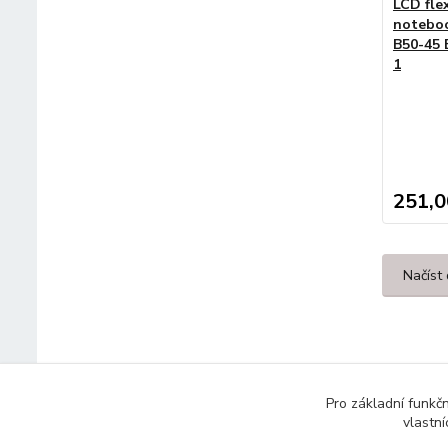
LCD fle
noteboo
B50-45 
1
251,0
Načíst 
Pro základní funkč
vlastní
© 2014 - 2025 Díly pro notebooky