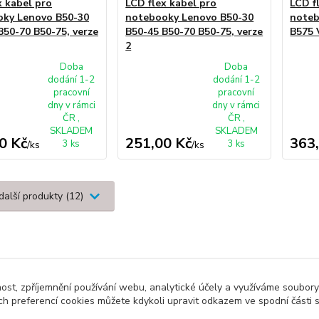
x kabel pro
LCD flex kabel pro
LCD f
ky Lenovo B50-30
notebooky Lenovo B50-30
noteb
B50-70 B50-75, verze
B50-45 B50-70 B50-75, verze
B575 
2
Doba
Doba
dodání 1-2
dodání 1-2
pracovní
pracovní
dny v rámci
dny v rámci
ČR ,
ČR ,
SKLADEM
SKLADEM
0 Kč
251,00 Kč
363
3 ks
3 ks
/
ks
/
ks
další produkty (12)
nost, zpříjemnění používání webu, analytické účely a využíváme soubory
ch preferencí cookies můžete kdykoli upravit odkazem ve spodní části 