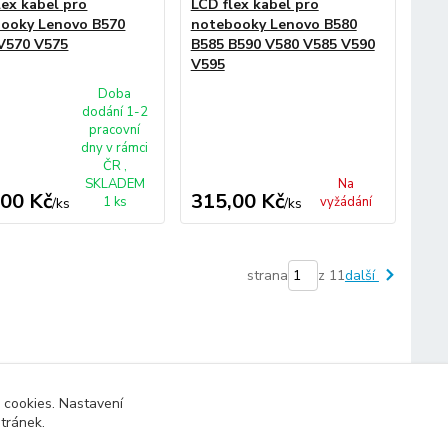
lex kabel pro
LCD flex kabel pro
ooky Lenovo B570
notebooky Lenovo B580
V570 V575
B585 B590 V580 V585 V590
V595
Doba
dodání 1-2
pracovní
dny v rámci
ČR ,
SKLADEM
Na
,00 Kč
315,00 Kč
1 ks
vyžádání
/
ks
/
ks
strana
z 11
další
 cookies. Nastavení
stránek.