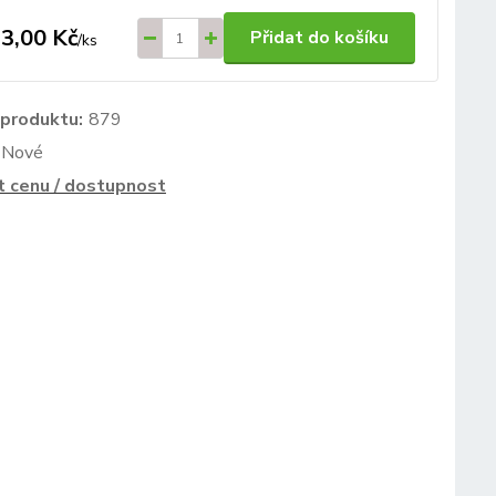
3,00 Kč
Přidat do košíku
/
ks
 produktu:
879
Nové
t cenu / dostupnost