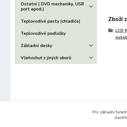
Ostatní ( DVD mechaniky, USB
port apod.)
Zboží 
Teplovodivé pasty (chladiče)
LCD f
Teplovodivé podložky
note
Základní desky
Všehochuť z jiných oborů
Pro základní funkč
vlastní
© 2014 - 2025 Díly pro notebooky