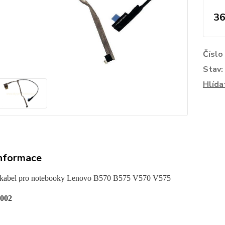
36
Číslo
Stav:
Hlída
informace
 kabel pro notebooky Lenovo B570 B575 V570 V575
.002