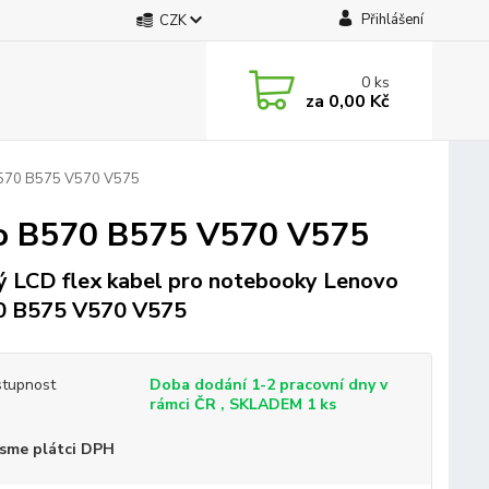
Přihlášení
CZK
0
ks
za
0,00 Kč
 B570 B575 V570 V575
vo B570 B575 V570 V575
 LCD flex kabel pro notebooky Lenovo
0 B575 V570 V575
tupnost
Doba dodání 1-2 pracovní dny v
rámci ČR , SKLADEM 1 ks
sme plátci DPH