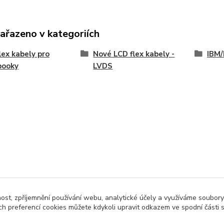
zařazeno v kategoriích
lex kabely pro
Nové LCD flex kabely -
IBM/
booky
LVDS
nost, zpříjemnění používání webu, analytické účely a využíváme soubory
ch preferencí cookies můžete kdykoli upravit odkazem ve spodní části 