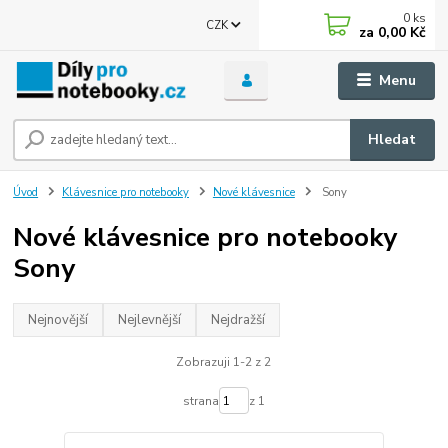
0
ks
CZK
za
0,00 Kč
Menu
Hledat
Úvod
Klávesnice pro notebooky
Nové klávesnice
Sony
Nové klávesnice pro notebooky
Sony
Nejnovější
Nejlevnější
Nejdražší
Zobrazuji 1-2 z 2
strana
z 1