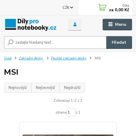
0
ks
CZK
za
0,00 Kč
Menu
Hledat
Úvod
Základní desky
Použité základní desky
MSI
MSI
Nejnovější
Nejlevnější
Nejdražší
Zobrazuji 1-2 z 2
strana
z 1