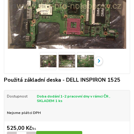
Použitá základní deska - DELL INSPIRON 1525
Dostupnost
Doba dodání 1-2 pracovní dny v rámci ČR ,
SKLADEM 1 ks
Nejsme plátci DPH
525,00 Kč
/
ks