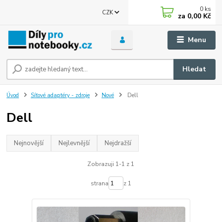
0
ks
CZK
za
0,00 Kč
Menu
Hledat
Úvod
Síťové adaptéry - zdroje
Nové
Dell
Dell
Nejnovější
Nejlevnější
Nejdražší
Zobrazuji 1-1 z 1
strana
z 1