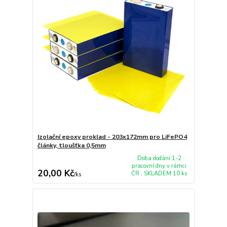
Izolační epoxy proklad - 203x172mm pro LiFePO4
články, tloušťka 0,5mm
Doba dodání 1-2
pracovní dny v rámci
20,00 Kč
ČR , SKLADEM 10 ks
/
ks