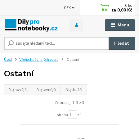
0
ks
CZK
za
0,00 Kč
Menu
Hledat
Úvod
Všehochuť z jiných oborů
Ostatní
Ostatní
Nejnovější
Nejlevnější
Nejdražší
Zobrazuji 1-3 z 3
strana
z 1