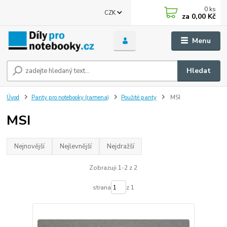
0
ks
CZK
za
0,00 Kč
Menu
Hledat
Úvod
Panty pro notebooky (ramena)
Použité panty
MSI
MSI
Nejnovější
Nejlevnější
Nejdražší
Zobrazuji 1-2 z 2
strana
z 1