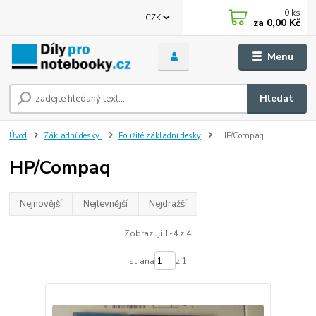
0
ks
CZK
za
0,00 Kč
Menu
Hledat
Úvod
Základní desky
Použité základní desky
HP/Compaq
HP/Compaq
Nejnovější
Nejlevnější
Nejdražší
Zobrazuji 1-4 z 4
strana
z 1