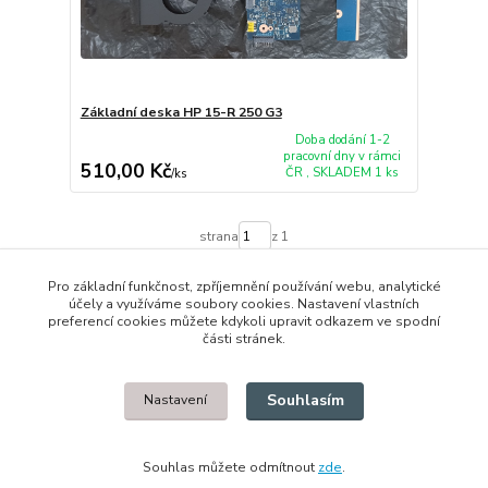
Základní deska HP 15-R 250 G3
Doba dodání 1-2
pracovní dny v rámci
510,00 Kč
ČR , SKLADEM 1 ks
/
ks
strana
z 1
Pro základní funkčnost, zpříjemnění používání webu, analytické
účely a využíváme soubory cookies. Nastavení vlastních
preferencí cookies můžete kdykoli upravit odkazem ve spodní
části stránek.
© 2014 - 2025 Díly pro notebooky
Souhlasím
Nastavení
Upravit sběr cookies.
Souhlas můžete odmítnout
zde
.