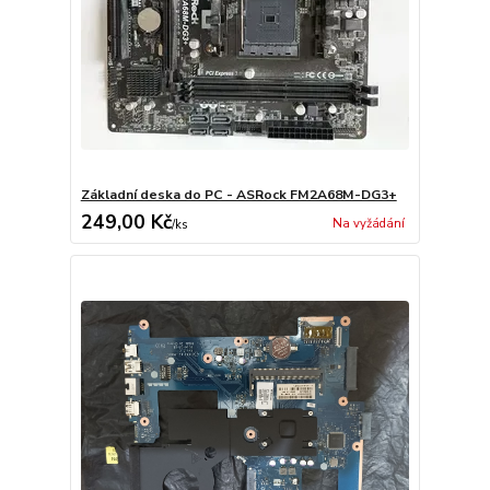
Základní deska do PC - ASRock FM2A68M-DG3+
249,00 Kč
Na vyžádání
/
ks